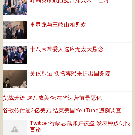
叶剑英家族阻挠汪洋入常：纽时
李显龙与王岐山相见欢
十八大常委人选应无太大悬念
吴仪裸退 换把薄熙来赶出国务院
贸战升级 逾八成美企:在华运营前景恶化
谷歌传付逾2亿美元 结束美国YouTube违例调查
Twitter行政总裁账户被盗 发表种族仇恨
言论