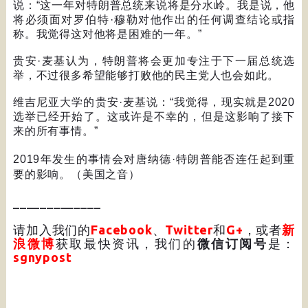
说：
“
这一年对特朗普总统来说将是分水岭。我是说，他
将必须面对罗伯特
·
穆勒对他作出的任何调查结论或指
称。我觉得这对他将是困难的一年。
”
贵安
·
麦基认为，特朗普将会更加专注于下一届总统选
举，不过很多希望能够打败他的民主党人也会如此。
维吉尼亚大学的贵安
·
麦基说：
“
我觉得，现实就是
2020
选举已经开始了。这或许是不幸的，但是这影响了接下
来的所有事情。
”
2019
年发生的事情会对唐纳德
·
特朗普能否连任起到重
要的影响。（美国之音）
_____________
请加入我们的
Facebook
、
Twitter
和
G+
，或者
新
浪微博
获取最快资讯，我们的
微信订阅号
是：
sgnypost