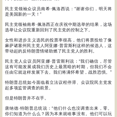
民主党领袖众议员南希
·
佩洛西说：
“
谢谢你们，明天将
是美国新的一天！
”
民主党领袖南希
·
佩洛西正在庆祝中期选举的结果，这场
选举让众议院重新回到了民主党的控制之下。
女性和进步主义选民的投票率很高，他们将票投给了像
麻萨诸塞州民主党人阿亚娜
·
普雷斯利这样的候选人，这
带动起的反特朗普情绪助燃了民主党人的胜利。
民主党人众议员阿亚娜
·
普雷斯利说：
“
我们确信，尽管
这有可能发展成我们历史上最黑暗的时期，但我们不会
任由它就这样发展下去。我们将满怀希望，战胜恐惧。
”
特朗普总统如今面临着立法议程停滞、众议院民主党发
起多项监管调查的前景。
但是特朗普并不在乎。
唐纳德
·
特朗普总统说：
“
他们什么也没调查出来，零。
你们知道为什么么？因为本来就啥事没有。他们可以玩