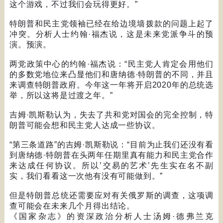
这个游戏，不过我们会玩得更好。
”
特朗普和民主党领袖已经在给边境墙拨款的问题上起了
冲突。分析人士约翰
·
福杰说，这是未来党派争斗的预
演。预演。
两党政策中心的约翰
·
福杰说：
“
民主党人肯定会用他们
的多数党地位来凸显他们和唐纳德
·
特朗普的不同，并且
来调查特朗普政府。今年这一年将开启
2020
年的总统选
举，所以这将是过渡之年。
”
吉姆
·
凯斯勒认为，失去了共和党对国会的完全控制，特
朗普可能会想和民主党人达成一些协议。
“
第三条道路
”
的吉姆
·
凯斯勒说：
“
目前为止我们还没有看
到唐纳德
·
特朗普在头两年任期里真有能力和民主党合作
来达成任何协议。所以
’
交易的艺术
’
先生实在名不副
实，我们看看这一次他有没有可能做到。
”
但是特朗普总统还需要应对有关俄罗斯的调查，这项调
查可能会在未来几个月得出结论。
《国家杂志》的资深政治分析人士汤姆
·
德弗兰克