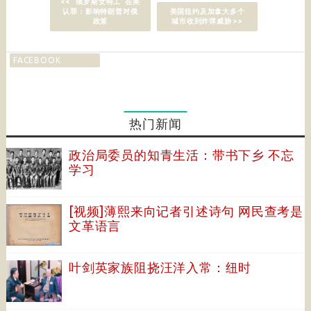
<< “俄罗斯女特工”在美
认罪：影响特朗普对俄
美国纽约及加拿大多个
政策
城市收到炸弹威胁 >>
FACEBOOK
热门新闻
政治局委员的知青生活：带书下乡 不忘
学习
[视频]薄熙来向记者引述诗句 网民查考是
文革语言
叶剑英家族阻挠汪洋入常：纽时