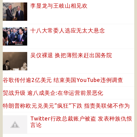
李显龙与王岐山相见欢
十八大常委人选应无太大悬念
吴仪裸退 换把薄熙来赶出国务院
谷歌传付逾2亿美元 结束美国YouTube违例调查
贸战升级 逾八成美企:在华运营前景恶化
特朗普称欧元兑美元“疯狂”下跌 指责美联储不作为
Twitter行政总裁账户被盗 发表种族仇恨
言论