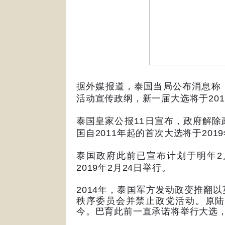
据外媒报道，泰国当局公布消息称
活动宣传政纲，新一届大选将于
201
泰国皇家公报
11
日宣布，政府解除
国自
2011
年起的首次大选将于
2019
泰国政府此前已宣布计划于明年
2
2019
年
2
月
24
日举行。
2014
年，泰国军方发动政变推翻以
秩序委员会并禁止政党活动。原陆
今。巴育此前一直承诺将举行大选