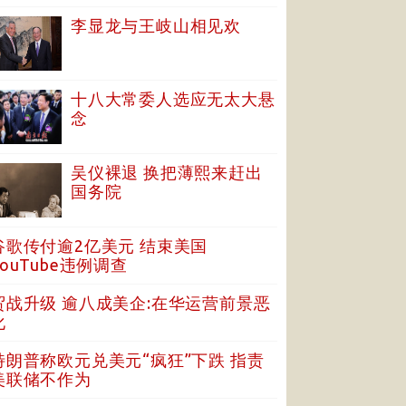
李显龙与王岐山相见欢
十八大常委人选应无太大悬
念
吴仪裸退 换把薄熙来赶出
国务院
谷歌传付逾2亿美元 结束美国
YouTube违例调查
贸战升级 逾八成美企:在华运营前景恶
化
特朗普称欧元兑美元“疯狂”下跌 指责
美联储不作为