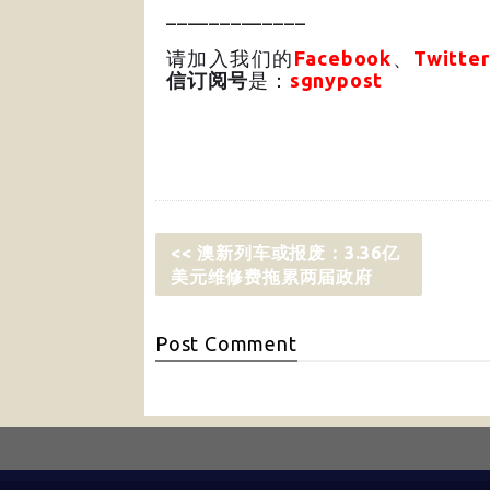
_____________
请加入我们的
Facebook
、
Twitter
信订阅号
是：
sgnypost
<< 澳新列车或报废：3.36亿
美元维修费拖累两届政府
Post
Comment