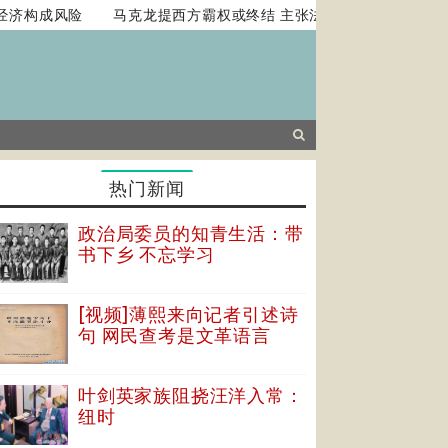
济构成风险
马克龙提西方霸权或终结 主张法国扮演平衡角色
热门新闻
政治局委员的知青生活：带
书下乡 不忘学习
[视频]薄熙来向记者引述诗
句 网民查考是文革语言
叶剑英家族阻挠汪洋入常：
纽时