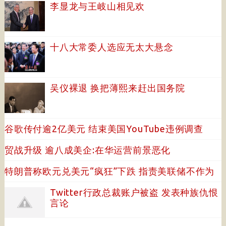
李显龙与王岐山相见欢
十八大常委人选应无太大悬念
吴仪裸退 换把薄熙来赶出国务院
谷歌传付逾2亿美元 结束美国YouTube违例调查
贸战升级 逾八成美企:在华运营前景恶化
特朗普称欧元兑美元“疯狂”下跌 指责美联储不作为
Twitter行政总裁账户被盗 发表种族仇恨
言论