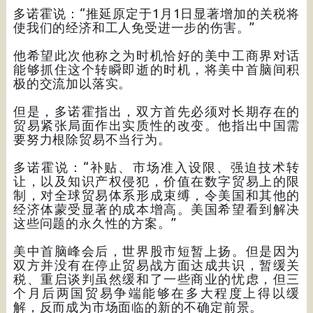
多诺霍说：“推延原定于1月1日显著增加的关税将
使我们的经济和工人免受进一步的伤害。”
他希望此次他称之为时机恰好的美中工商界对话
能够抓住这个转瞬即逝的时机，将美中首脑间积
极的交流加以落实。
但是，多诺霍指出，双方首先必须对长期存在的
贸易紧张局面作出实质性的改变。他指出中国需
要努力根除贸易不当行为。
多诺霍说：“补贴、市场准入设限、强迫技术转
让，以及知识产权侵犯，价值在数字贸易上的限
制，对全球贸易体系形成束缚，令美国和其他的
经济体蒙受显著的成本增高。美国希望看到解决
这些问题的永久性的方案。”
美中首脑峰会后，世界股市短暂上扬。但是因为
双方并没有在停止贸易战方面达成共识，暂缓关
税、重启谈判虽然缓和了一些商业的忧虑，但三
个月后两国贸易争端能够在多大程度上得以缓
解，反而成为市场面临的新的不确定前景。