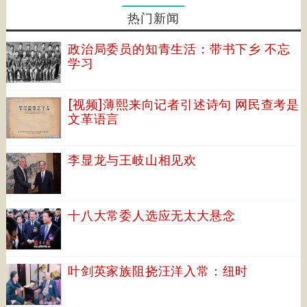
热门新闻
政治局委员的知青生活：带书下乡 不忘
学习
[视频]薄熙来向记者引述诗句 网民查考是
文革语言
李显龙与王岐山相见欢
十八大常委人选应无太大悬念
叶剑英家族阻挠汪洋入常：纽时