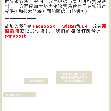
世界银行称，中国一方面继续与美国进行贸易谈
判，一方面应加大努力消除贸易伙伴国在知识产
权保护和技术转移方面的顾虑。(路透社)
_____________
请加入我们的
Facebook
、
Twitter
和
G+
，或者
新
浪微博
获取最快资讯，我们的
微信订阅号
是：
sgnypost
中美在WTO闭门会议中
再次相互指责对方破坏
<< 较新的博文
了多边贸易体系 >>
FACEBOOK