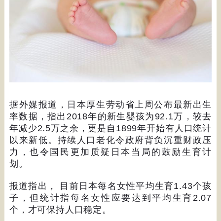
据外媒报道，日本厚生劳动省上周公布最新出生
率数据，指出
2018
年的新生婴孩为
92.1
万，较去
年减少
2.5
万之余，更是自
1899
年开始有人口统计
以来新低。持续人口老化令政府背负沉重财政压
力，也令国民更加质疑日本当局的鼓励生育计
划。
报道指出，
目前日本每名女性平均生育
1.43
个孩
子，但统计指每名女性应要达到平均生育
2.07
个，才可保持人口稳定。