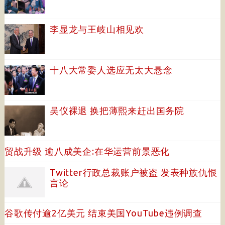
李显龙与王岐山相见欢
十八大常委人选应无太大悬念
吴仪裸退 换把薄熙来赶出国务院
贸战升级 逾八成美企:在华运营前景恶化
Twitter行政总裁账户被盗 发表种族仇恨
言论
谷歌传付逾2亿美元 结束美国YouTube违例调查