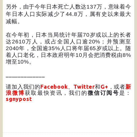
另外，由于今年日本死亡人数达
137
万，意味着今
年日本人口实际减少了
44.8
万，属有史以来最大
减幅。
在今年初，日本当局统计年届
70
岁或以上的长者
达
2610
万人，或占全国人口逾
20%
；并预测至
2040
年，全国逾
35%
人口将年届
65
岁或以上。随
着人口老化，日本政府明年
10
月会把消费税由
8%
增至
10%
。
_____________
请加入我们的
Facebook
、
Twitter
和
G+
，或者
新
浪微博
获取最快资讯，我们的
微信订阅号
是：
sgnypost