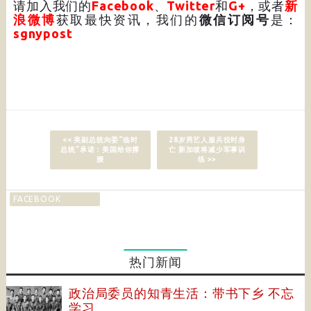
请加入我们的
Facebook
、
Twitter
和
G+
，或者
新
浪微博
获取最快资讯，我们的
微信订阅号
是：
sgnypost
<< 美副总统向委“临时
28岁男艺人服兵役时身
总统”承诺：美国给你撑
亡 新加坡将减少军事训
腰
练 >>
FACEBOOK
热门新闻
政治局委员的知青生活：带书下乡 不忘
学习