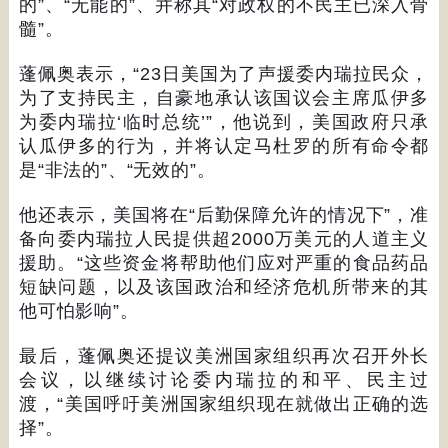
的
”
、
“
无能的
”
、并称其
“
对政权的不民主已深入骨
髓
”
。
蓬佩奥表示，
“23
日美国为了声援委内瑞拉民众，
为了支持民主，自豪地承认该国议会主席瓜伊多
为委内瑞拉
‘
临时总统
’”
，他说到，美国政府只承
认瓜伊多的行为，并将认定马杜罗的所有命令都
是
“
非法的
”
、
“
无效的
”
。
他还表示，美国将在
“
后勤保障允许的情况下
”
，准
备向委内瑞拉人民提供超
2000
万美元的人道主义
援助。
“
这些资金将帮助他们应对严重的食品药品
短缺问题，以及该国政治和经济危机所带来的其
他可怕影响
”
。
最后，蓬佩奥还提议美洲国家组织再次召开外长
会议，以继续讨论委内瑞拉的和平、民主过
渡，
“
美国呼吁美洲国家组织现在就做出正确的选
择
”
。