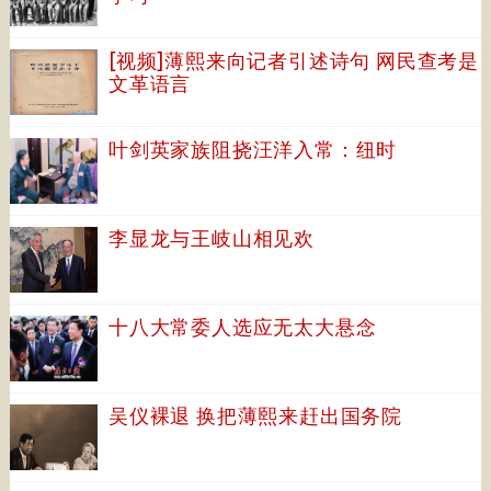
[视频]薄熙来向记者引述诗句 网民查考是
文革语言
叶剑英家族阻挠汪洋入常：纽时
李显龙与王岐山相见欢
十八大常委人选应无太大悬念
吴仪裸退 换把薄熙来赶出国务院