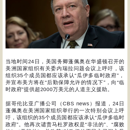
当地时间
24
日，美国务卿蓬佩奥在华盛顿召开的
美洲国家组织有关委内瑞拉问题会议上呼吁，该
组织
35
个成员国都应该承认
“
瓜伊多临时政府
”
，
并宣布美方将在
“
后勤保障允许的情况下
”
，向
“
临
时政府
”
提供超
2000
万美元的人道主义援助。
据哥伦比亚广播公司（
CBS news
）报道，
24
日
蓬佩奥在美洲国家组织举行的一次特别会议上呼
吁，该组织的
35
个成员国都应该承认
“
瓜伊多临时
政府
”
。他再次谴责马杜罗政权是
“
非法的
”
、
“
腐败