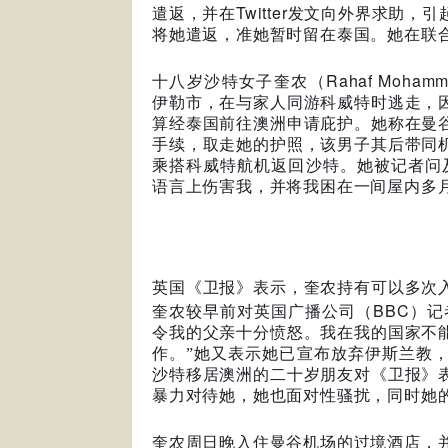
Twitter
遣返，并在
发文向外界求助，引
将她遣返，准她暂时留在泰国。她在联
Rahaf Mohamm
十八岁沙特女子奎农（
伊勒市，在与家人同游科威特时逃走，
算经泰国前往澳洲申请庇护。她称在曼
手续，取走她的护照，该男子其后带同
乘搭科威特航机返回沙特。她被记者问
语言上伤害我，并将我困在一间屋内多
英国《卫报》表示，奎农持有可以多次
BBC
奎农较早前对英国广播公司（
）记
令我的父亲十分愤怒。我在我的国家不
作。”她又表示她已宣布放弃伊斯兰教
沙特移居澳洲的二十岁朋友对《卫报》
暴力对待她，她也面对性骚扰，同时她
奎农周日晚入住曼谷机场的过境酒店，