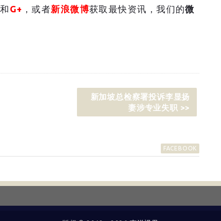
和
G+
，或者
新浪微博
获取最快资讯，我们的
微
新加坡总检察署投诉李显扬
妻涉专业失职 >>
FACEBOOK