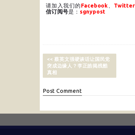
请加入我们的
Facebook
、
Twitter
信订阅号
是：
sgnypost
<< 蔡英文强硬谈话让国民党
突成边缘人？李正皓揭残酷
真相
Post
Comment