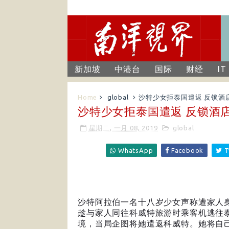
新加坡
中港台
国际
财经
IT
Home
global
沙特少女拒泰国遣返 反锁酒
沙特少女拒泰国遣返 反锁酒
星期二, 一月 08, 2019
global
WhatsApp
Facebook
T
沙特阿拉伯一名十八岁少女声称遭家人
趁与家人同往科威特旅游时乘客机逃往
境，当局企图将她遣返科威特。她将自