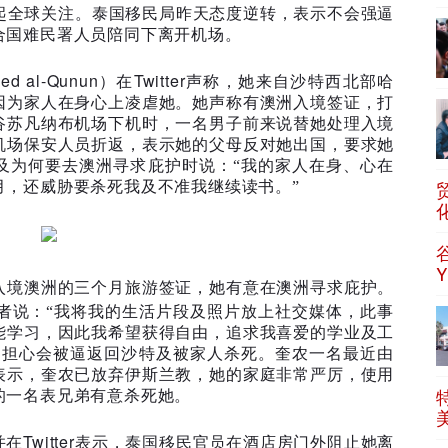
起全球关注。泰国移民局昨天态度逆转，表示不会强逼
合国难民署人员陪同下离开机场。
ed al-Qunun
Twitter
）在
声称，她来自沙特西北部哈
因为家人在身心上凌虐她。她声称有澳洲入境签证，打
谷苏凡纳布机场下机时，一名男子前来说替她处理入境
机场保安人员折返，表示她的父母反对她出国，要求她
及为何要去澳洲寻求庇护时说：“我的家人在身、心在
月，还威胁要杀死我及不准我继续读书。”
入境澳洲的三个月旅游签证，她有意在澳洲寻求庇护。
者说：“我将我的生活片段及照片放上社交媒体，此事
能学习，因此我希望获得自由，追求我喜爱的学业及工
，担心会被逼返回沙特及被家人杀死。奎农一名最近由
表示，奎农已放弃伊斯兰教，她的家庭非常严厉，使用
的一名表兄弟有意杀死她。
Twitter
并在
表示，泰国移民官员在酒店房门外阻止她离