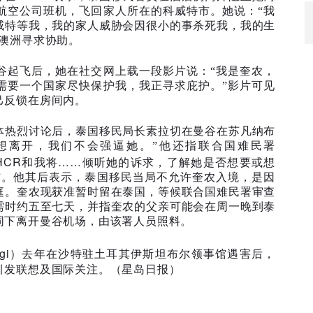
航空公司班机，飞回家人所在的科威特市。她说：“我
威特等我，我的家人威胁会因很小的事杀死我，我的生
澳洲寻求协助。
谷起飞后，她在社交网上载一段影片说：“我是奎农，
需要一个国家尽快保护我，我正寻求庇护。”影片可见
己反锁在房间内。
体热烈讨论后，泰国移民局长素拉切在曼谷在苏凡纳布
想离开，我们不会强逼她。”他还指联合国难民署
HCR
……
和我将
倾听她的诉求，了解她是否想要或想
”。他其后表示，泰国移民当局不允许奎农入境，是因
庭。奎农现获准暂时留在泰国，等候联合国难民署审查
需时约五至七天，并指奎农的父亲可能会在周一晚到泰
同下离开曼谷机场，由该署人员照料。
gi
）去年在沙特驻土耳其伊斯坦布尔领事馆遇害后，
引发联想及国际关注。（星岛日报）