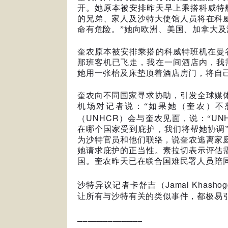
开。她原本被安排昨天早上乘搭科威特
的兄弟、家人及沙特大使馆人员将在科
命有危险。”她向欧洲、美国、加拿大及
奎农原本被安排乘搭的科威特班机在曼
那班客机已飞走，我在一间酒店内，我
她用一张枱及床垫顶着酒店房门，将自
奎农向不同国家寻求协助，引发全球媒
机场对记者说：“如果她（奎农）不
UNHCR
UN
（
）会与奎农见面，说：“
在哪个国家受到庇护，我们将帮她协调
为沙特官员和他们联络，说奎农逃离家
她请求庇护的正当性。素拉切表示评估
国。奎农昨天已在联合国难民署人员陪
Jamal Khashog
沙特异议记者卡舒吉（
让所有与沙特有关的类似事件，都极易
_____________