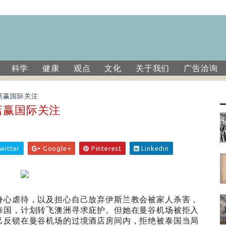
科学
健康
观点
文化
关于我们
广告洽询
店赢国际关注
店赢国际关注
witter
Google+
Pinterest
Linkedin
身心虐待，以及担心自己放弃伊斯兰教会被家人杀害，
泰国，计划转飞澳洲寻求庇护。但她在曼谷机场被拒入
己反锁在曼谷机场的过境酒店房间内，拒绝被泰国当局