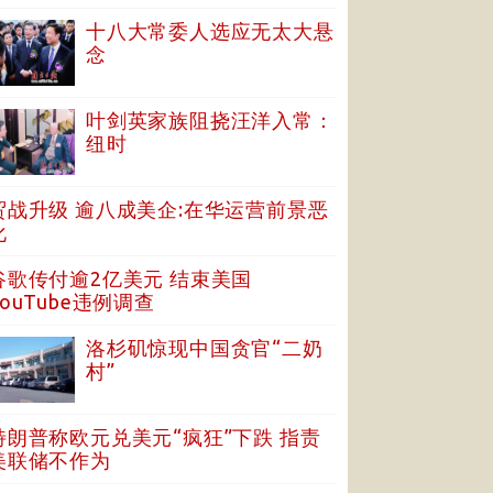
十八大常委人选应无太大悬
念
叶剑英家族阻挠汪洋入常：
纽时
贸战升级 逾八成美企:在华运营前景恶
化
谷歌传付逾2亿美元 结束美国
YouTube违例调查
洛杉矶惊现中国贪官“二奶
村”
特朗普称欧元兑美元“疯狂”下跌 指责
美联储不作为