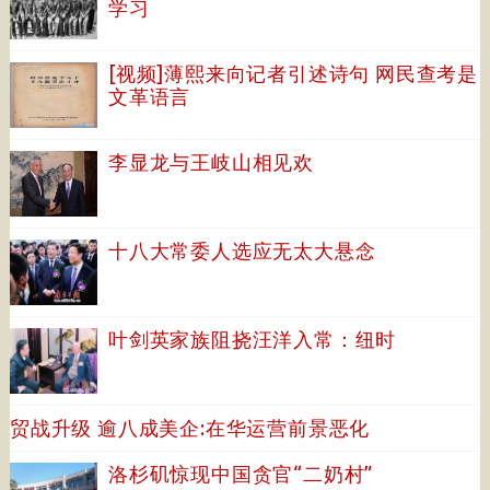
学习
[视频]薄熙来向记者引述诗句 网民查考是
文革语言
李显龙与王岐山相见欢
十八大常委人选应无太大悬念
叶剑英家族阻挠汪洋入常：纽时
贸战升级 逾八成美企:在华运营前景恶化
洛杉矶惊现中国贪官“二奶村”