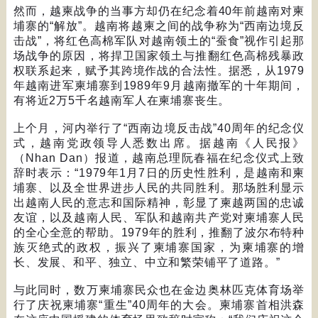
然而，越柬战争的当事方却仍在纪念着
40
年前越南对柬
埔寨的
“
解放
”
。越南将越柬之间的战争称为
“
西南边境反
击战
”
，将红色高棉军队对越南领土的
“
蚕食
”
视作引起那
场战争的原因，将捍卫国家领土与推翻红色高棉残暴政
权联系起来，赋予其跨境作战的合法性。据悉，从
1979
年越南进军柬埔寨到
1989
年
9
月越南撤军的十年期间，
有将近
2
万
5
千名越南军人在柬埔寨丧生。
上个月，河内举行了
“
西南边境反击战
”40
周年的纪念仪
式，越南党政领导人悉数出席。据越南《人民报》
（
Nhan Dan
）报道，越南总理阮春福在纪念仪式上致
辞时表示：
“1979
年
1
月
7
日的历史性胜利，是越南和柬
埔寨、以及全世界进步人民的共同胜利。那场胜利显示
出越南人民的意志和国际精神，彰显了柬越两国的忠诚
友谊，以及越南人民、军队和越南共产党对柬埔寨人民
的全心全意的帮助。
1979
年的胜利，推翻了波尔布特种
族灭绝式的政权，振兴了柬埔寨国家，为柬埔寨的增
长、发展、和平、独立、中立和繁荣铺平了道路。
”
与此同时，数万柬埔寨民众也在金边奥林匹克体育场举
行了庆祝柬埔寨
“
重生
”40
周年的大会。柬埔寨首相洪森