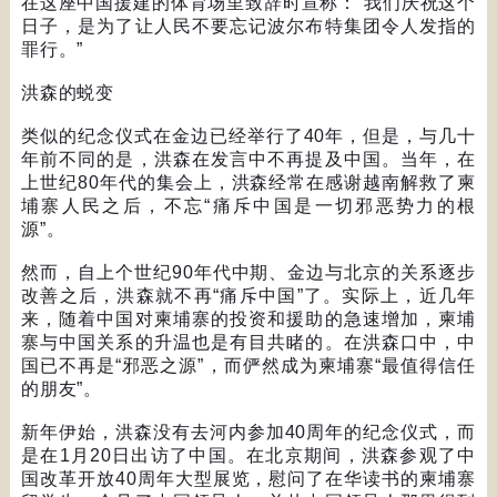
在这座中国援建的体育场里致辞时宣称：
“
我们庆祝这个
日子，是为了让人民不要忘记波尔布特集团令人发指的
罪行。
”
洪森的蜕变
类似的纪念仪式在金边已经举行了
40
年，但是，与几十
年前不同的是，洪森在发言中不再提及中国。当年，在
上世纪
80
年代的集会上，洪森经常在感谢越南解救了柬
埔寨人民之后，不忘
“
痛斥中国是一切邪恶势力的根
源
”
。
然而，自上个世纪
90
年代中期、金边与北京的关系逐步
改善之后，洪森就不再
“
痛斥中国
”
了。实际上，近几年
来，随着中国对柬埔寨的投资和援助的急速增加，柬埔
寨与中国关系的升温也是有目共睹的。在洪森口中，中
国已不再是
“
邪恶之源
”
，而俨然成为柬埔寨
“
最值得信任
的朋友
”
。
新年伊始，洪森没有去河内参加
40
周年的纪念仪式，而
是在
1
月
20
日出访了中国。在北京期间，洪森参观了中
国改革开放
40
周年大型展览，慰问了在华读书的柬埔寨