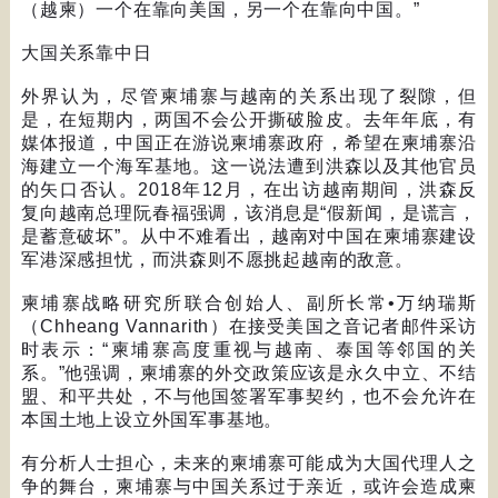
（越柬）一个在靠向美国，另一个在靠向中国。
”
大国关系靠中日
外界认为，尽管柬埔寨与越南的关系出现了裂隙，但
是，在短期内，两国不会公开撕破脸皮。去年年底，有
媒体报道，中国正在游说柬埔寨政府，希望在柬埔寨沿
海建立一个海军基地。这一说法遭到洪森以及其他官员
的矢口否认。
2018
年
12
月，在出访越南期间，洪森反
复向越南总理阮春福强调，该消息是
“
假新闻，是谎言，
是蓄意破坏
”
。从中不难看出，越南对中国在柬埔寨建设
军港深感担忧，而洪森则不愿挑起越南的敌意。
柬埔寨战略研究所联合创始人、副所长常
•
万纳瑞斯
（
Chheang Vannarith
）在接受美国之音记者邮件采访
时表示：
“
柬埔寨高度重视与越南、泰国等邻国的关
系。
”
他强调，柬埔寨的外交政策应该是永久中立、不结
盟、和平共处，不与他国签署军事契约，也不会允许在
本国土地上设立外国军事基地。
有分析人士担心，未来的柬埔寨可能成为大国代理人之
争的舞台，柬埔寨与中国关系过于亲近，或许会造成柬