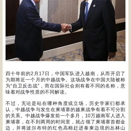
四十年前的
2
月
17
日，中国军队进入越南，从而开启了
为期将近一个月的中越战争。这场战争在中国大陆被称
为
“
自卫反击战
”
，而在国际社会则有着不同的名称，意
味着对战争性质的不同解读。
不过，无论是站在哪种角度或立场，历史学家们都承
认，中越战争与发生在柬埔寨的越柬战争有着不可分割
的关系。中越战争爆发前一个多月，
10
万越南军人进入
柬埔寨，在不到两周的时间里，就占领了柬埔寨首都金
边，并将波尔布特的红色高棉赶进泰柬边境的丛林山