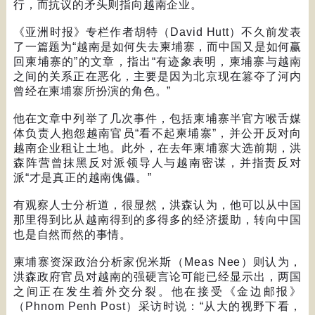
行，而抗议的矛头则指向越南企业。
《亚洲时报》专栏作者胡特（
David Hutt
）不久前发表
了一篇题为
“
越南是如何失去柬埔寨，而中国又是如何赢
回柬埔寨的
”
的文章，指出
“
有迹象表明，柬埔寨与越南
之间的关系正在恶化，主要是因为北京现在篡夺了河内
曾经在柬埔寨所扮演的角色。
”
他在文章中列举了几次事件，包括柬埔寨半官方喉舌媒
体负责人抱怨越南官员
“
看不起柬埔寨
”
，并公开反对向
越南企业租让土地。此外，在去年柬埔寨大选前期，洪
森阵营曾抹黑反对派领导人与越南密谋，并指责反对
派
“
才是真正的越南傀儡。
”
有观察人士分析道，很显然，洪森认为，他可以从中国
那里得到比从越南得到的多得多的经济援助，转向中国
也是自然而然的事情。
柬埔寨资深政治分析家倪米斯（
Meas Nee
）则认为，
洪森政府官员对越南的强硬言论可能已经显示出，两国
之间正在发生着外交分裂。他在接受《金边邮报》
（
Phnom Penh Post
）采访时说：
“
从大的视野下看，