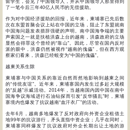
留学生，会见了中国领导人，并从中国领导人那里得到
了一笔今后三年
40
亿人民币的无偿援助。
作为对中国经济援助的回报，近年来，柬埔寨已先后数
次在东盟首脑会议上站在中国的立场，阻止了东盟就南
中国海问题发表措辞强硬的声明。南中国海争端的主要
声索国之一就是扶植洪森上台的越南，洪森政府的立场
显然会得罪这个曾经的
“
靠山
”
。因此，尽管在国内反对
派的眼中，洪森仍然被视作
“
越南的傀儡
”
，但在西方观
察家们看来，洪森已经蜕变为
“
中国的傀儡
”
。
越柬关系生隙
柬埔寨与中国关系的靠近自然而然地影响到越柬之间
的
“
传统友谊
”
。近年来，柬埔寨国内发生过多起大规模
的
“
反越
”
示威活动。
2014
年，当越南国内因中国在南中
国海争议海域进行石油钻探而引发
“
反华骚乱
”
时，柬埔
寨境内也爆发了抗议越南
“
血汗衣厂
”
的活动。
去年
6
月，越南多地爆发了反对政府向外资企业租借土
地
99
年的抗议游行，矛头直指中资企业；几乎在同时，
柬埔寨同样爆发了抗议政府对外企长期出让土地的游