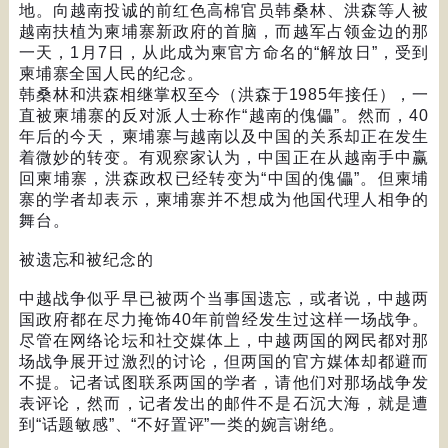
地。向越南投诚的前红色高棉官员韩桑林、洪森等人被
越南扶植为柬埔寨新政府的首脑，而越军占领金边的那
一天，
1
月
7
日，从此成为柬官方命名的
“
解放日
”
，受到
柬埔寨全国人民的纪念。
韩桑林和洪森相继掌权至今（洪森于
1985
年接任），一
直被柬埔寨的反对派人士称作
“
越南的傀儡
”
。然而，
40
年后的今天，柬埔寨与越南以及中国的关系却正在发生
着微妙的转变。有观察家认为，中国正在从越南手中赢
回柬埔寨，洪森政权已经转变为
“
中国的傀儡
”
。但柬埔
寨的学者却表示，柬埔寨并不想成为他国代理人相争的
舞台。
被遗忘和被纪念的
中越战争似乎早已被两个当事国遗忘，或者说，中越两
国政府都在尽力掩饰
40
年前曾经发生过这样一场战争。
尽管在网络论坛和社交媒体上，中越两国的网民都对那
场战争展开过激烈的讨论，但两国的官方媒体却都避而
不提。记者试图联系两国的学者，请他们对那场战争发
表评论，然而，记者发出的邮件不是石沉大海，就是遭
到
“
话题敏感
”
、
“
不好置评
”
一类的婉言谢绝。