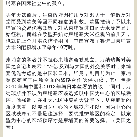
埔寨在国际社会中的孤立。
去年大选前后，洪森政府因打压反对派人士、解散反对
党而受到欧美等国不同程度的制裁。欧盟撤销了予以柬
埔寨的贸易优惠政策，对从柬埔寨进口的大米等产品开
始征税。而就在欧盟开始对柬埔寨大米征税的前几天，
也就是上个月洪森访华期间，中国宣布了将进口柬埔寨
大米的配额增加至每年
40
万吨。
柬埔寨的学者并不担心柬埔寨会被孤立。万纳瑞斯对美
国之音记者表示：
“
在涉及到与大国的外交关系时，柬埔
寨优先考虑的是中国和日本。毕竟，到目前为止，柬埔
寨仅签署了两项全面的战略合作伙伴协议，其中包括
2010
年与中国和
2013
年与日本签署的协议。
”
同时，万
纳瑞斯并不认为柬埔寨应该选择以中国为中心的区域秩
序。他强调，在亚太地区冲突的大背景下，从柬埔寨的
角度来看，以美国为中心的区域秩序和以中国为中心的
区域秩序都不是最佳选择。要想维护地区的稳定，以东
盟为中心的区域秩序才是柬埔寨的首要选择。（美国之
音）