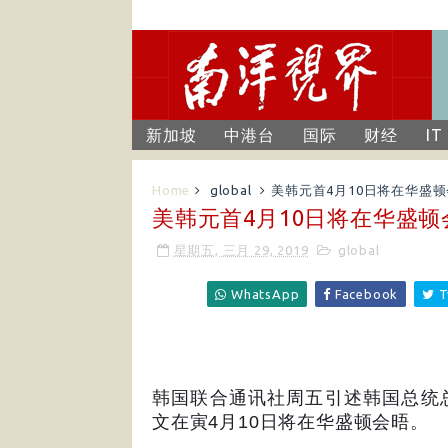
新加坡
中港台
国际
财经
IT
Home
global
美韩元首4月10日将在华盛
美韩元首4月10日将在华盛顿
星期五, 三月 29, 2019
global
WhatsApp
Facebook
T
韩国联合通讯社周五引述韩国总统
文在寅
4
月
10
日将在华盛顿会晤。