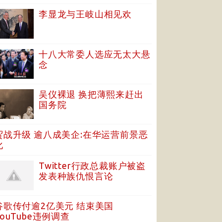
李显龙与王岐山相见欢
十八大常委人选应无太大悬
念
吴仪裸退 换把薄熙来赶出
国务院
贸战升级 逾八成美企:在华运营前景恶
化
Twitter行政总裁账户被盗
发表种族仇恨言论
谷歌传付逾2亿美元 结束美国
YouTube违例调查