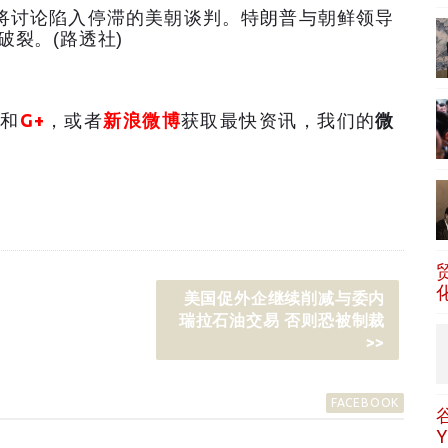
将讨论陷入停滞的美朝谈判。特朗普与朝鲜领导
破裂。
(
路透社
)
和
G+
，或者
新浪微博
获取最快资讯，我们的
微
美国促外企继续削减与委内
瑞拉石油交易 否则恐被制裁
>>
FACEBOOK