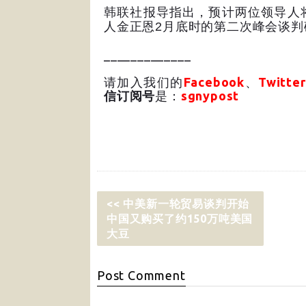
韩联社报导指出，预计两位领导人
人金正恩
2
月底时的第二次峰会谈判
_____________
请加入我们的
Facebook
、
Twitter
信订阅号
是：
sgnypost
<< 中美新一轮贸易谈判开始
中国又购买了约150万吨美国
大豆
Post
Comment