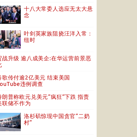
十八大常委人选应无太大悬
念
叶剑英家族阻挠汪洋入常：
纽时
贸战升级 逾八成美企:在华运营前景恶
化
谷歌传付逾2亿美元 结束美国
YouTube违例调查
特朗普称欧元兑美元“疯狂”下跌 指责
美联储不作为
洛杉矶惊现中国贪官“二奶
村”