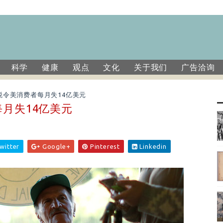
科学
健康
观点
文化
关于我们
广告洽询
税令美消费者每月失14亿美元
月失14亿美元
witter
Google+
Pinterest
Linkedin