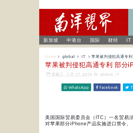
新加坡
中港台
国际
财经
IT
Home
global
IT
苹果被判侵犯高通专利 
苹果被判侵犯高通专利 部分iP
星期三, 三月 27, 2019
global
,
IT
WhatsApp
Facebook
T
美国国际贸易委员会（
ITC
）一名贸易
对苹果部分
iPhone
产品实施进口禁令。