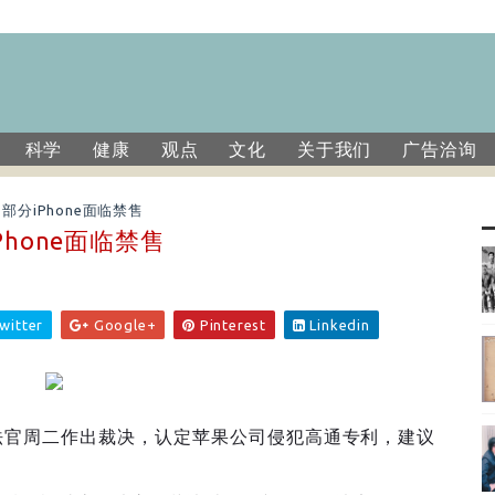
科学
健康
观点
文化
关于我们
广告洽询
部分iPhone面临禁售
hone面临禁售
witter
Google+
Pinterest
Linkedin
法官周二作出裁决，认定苹果公司侵犯高通专利，建议