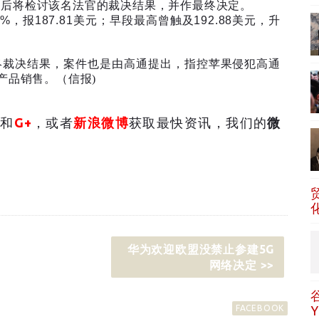
稍后将检讨该名法官的裁决结果，并作最终决定。
5%
，报
187.81
美元；早段最高曾触及
192.88
美元，升
终裁决结果，案件也是由高通提出，指控苹果侵犯高通
产品销售。（信报)
和
G+
，或者
新浪微博
获取最快资讯，我们的
微
华为欢迎欧盟没禁止参建5G
网络决定 >>
FACEBOOK