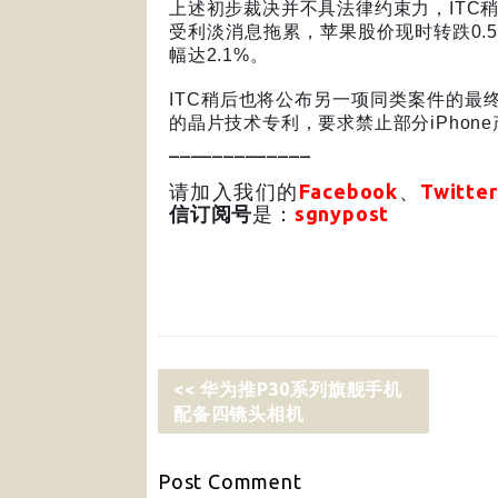
上述初步裁决并不具法律约束力，
ITC
受利淡消息拖累，苹果股价现时转跌
0.
幅达
2.1%
。
ITC
稍后也将公布另一项同类案件的最
的晶片技术专利，要求禁止部分
iPhone
_____________
请加入我们的
Facebook
、
Twitter
信订阅号
是：
sgnypost
<< 华为推P30系列旗舰手机
配备四镜头相机
Post
Comment