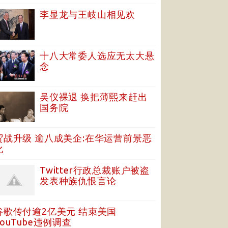
李显龙与王岐山相见欢
十八大常委人选应无太大悬
念
吴仪裸退 换把薄熙来赶出
国务院
贸战升级 逾八成美企:在华运营前景恶
化
Twitter行政总裁账户被盗
发表种族仇恨言论
谷歌传付逾2亿美元 结束美国
YouTube违例调查