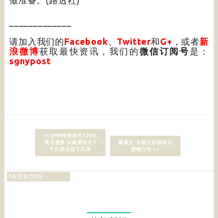
做准备。
(
路透社
)
_____________
请加入我们的
Facebook
、
Twitter
和
G+
，或者
新
浪微博
获取最快资讯，我们的
微信订阅号
是：
sgnypost
<< 沙特阿美发行120亿
美元债券 认购需求达1
蔡英文:大陆正加强对台
千亿美元创下纪录
侵略行动 >>
FACEBOOK