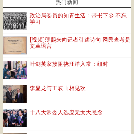
热门新闻
政治局委员的知青生活：带书下乡 不忘
学习
[视频]薄熙来向记者引述诗句 网民查考是
文革语言
叶剑英家族阻挠汪洋入常：纽时
李显龙与王岐山相见欢
十八大常委人选应无太大悬念