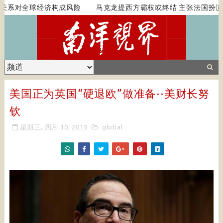
关系对全球经济构成风险
马克龙提西方霸权或终结 主张法国扮演
美国正为英国“硬退欧”做准备--美财长努
钦
星期三, 四月 10, 2019
global