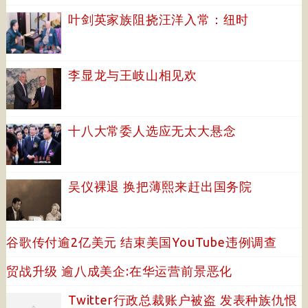
叶剑英家族阻挠汪洋入常：纽时
李显龙与王岐山相见欢
十八大常委人选应无太大悬念
吴仪裸退 换把薄熙来赶出国务院
谷歌传付逾2亿美元 结束美国YouTube违例调查
贸战升级 逾八成美企:在华运营前景恶化
Twitter行政总裁账户被盗 发表种族仇恨