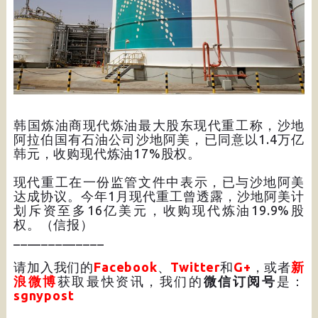
韩国炼油商现代炼油最大股东现代重工称，沙地
阿拉伯国有石油公司沙地阿美，已同意以1.4万亿
韩元，收购现代炼油17%股权。
现代重工在一份监管​​文件中表示，已与沙地阿美
达成协议。今年1月现代重工曾透露，沙地阿美计
划斥资至多16亿美元，收购现代炼油19.9%股
权。（信报）
_____________
请加入我们的
Facebook
、
Twitter
和
G+
，或者
新
浪微博
获取最快资讯，我们的
微信订阅号
是：
sgnypost