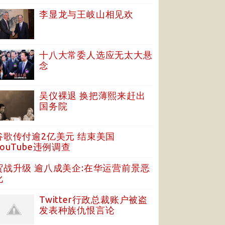
李显龙与王岐山相见欢
十八大常委人选应无太大悬
念
吴仪裸退 换把薄熙来赶出
国务院
谷歌传付逾2亿美元 结束美国
YouTube违例调查
贸战升级 逾八成美企:在华运营前景恶
化
Twitter行政总裁账户被盗
发表种族仇恨言论