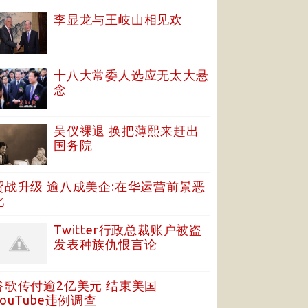
李显龙与王岐山相见欢
十八大常委人选应无太大悬
念
吴仪裸退 换把薄熙来赶出
国务院
贸战升级 逾八成美企:在华运营前景恶
化
Twitter行政总裁账户被盗
发表种族仇恨言论
谷歌传付逾2亿美元 结束美国
YouTube违例调查