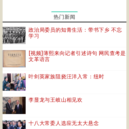
热门新闻
政治局委员的知青生活：带书下乡 不忘
学习
[视频]薄熙来向记者引述诗句 网民查考是
文革语言
叶剑英家族阻挠汪洋入常：纽时
李显龙与王岐山相见欢
十八大常委人选应无太大悬念