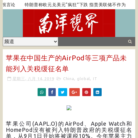
仇恨言论
特朗普称欧元兑美元“疯狂”下跌 指责美联储不作为
日
苹果在中国生产的AirPod等三项产品未
能列入关税缓征名单
星期三, 八月 14, 2019
China
,
global
,
IT
苹果公司(AAPL.O)的AirPod、Apple Watch和
HomePod没有被列入特朗普政府的关税缓征名
单，从9月1日开始将被课税10%。今年苹果主力