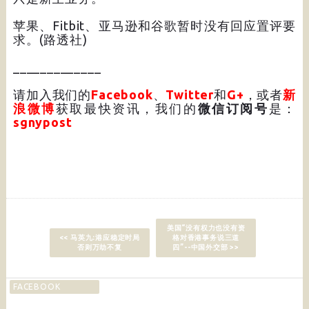
苹果、Fitbit、亚马逊和谷歌暂时没有回应置评要
求。(路透社)
_____________
请加入我们的
Facebook
、
Twitter
和
G+
，或者
新
浪微博
获取最快资讯，我们的
微信订阅号
是：
sgnypost
美国“没有权力也没有资
<< 马英九:港应稳定时局
格对香港事务说三道
否则万劫不复
四”--中国外交部 >>
FACEBOOK