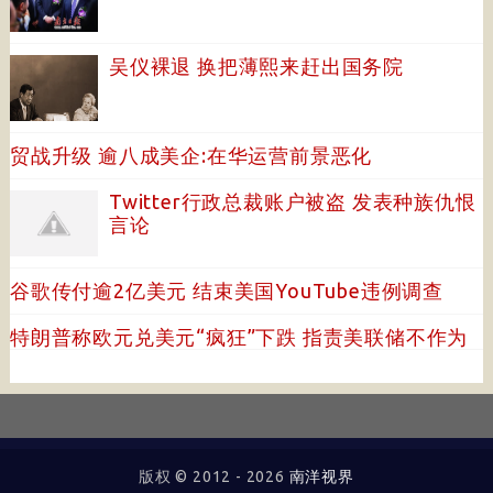
吴仪裸退 换把薄熙来赶出国务院
贸战升级 逾八成美企:在华运营前景恶化
Twitter行政总裁账户被盗 发表种族仇恨
言论
谷歌传付逾2亿美元 结束美国YouTube违例调查
特朗普称欧元兑美元“疯狂”下跌 指责美联储不作为
版权 © 2012 -
2026
南洋视界