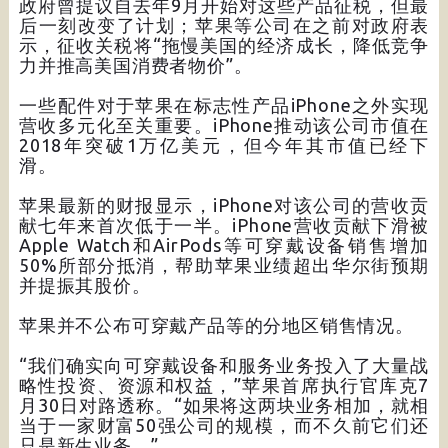
政府曾提议自去年9月开始对这些产品征税，但最
后一刻改变了计划；苹果等公司在之前对政府表
示，征收关税将“拖慢美国的经济成长，降低竞争
力并推高美国消费者物价”。
一些配件对于苹果在标志性产品iPhone之外实现
营收多元化至关重要。iPhone推动该公司市值在
2018年突破1万亿美元，但今年其市值已经下
滑。
苹果最新的财报显示，iPhone对该公司的营收贡
献七年来首次低于一半。iPhone营收贡献下滑被
Apple Watch和AirPods等可穿戴设备销售增加
50%所部分抵消，帮助苹果业绩超出华尔街预期
并提振其股价。
苹果并不公布可穿戴产品等的分地区销售情况。
“我们确实向可穿戴设备和服务业务投入了大量战
略性投资、资源和权益，”苹果首席执行官库克7
月30日对路透称。“如果将这两块业务相加，就相
当于一家财富50强公司的规模，而不久前它们还
只是新生业务。”