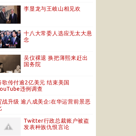
李显龙与王岐山相见欢
十八大常委人选应无太大悬
念
吴仪裸退 换把薄熙来赶出
国务院
谷歌传付逾2亿美元 结束美国
YouTube违例调查
贸战升级 逾八成美企:在华运营前景恶
化
Twitter行政总裁账户被盗
发表种族仇恨言论