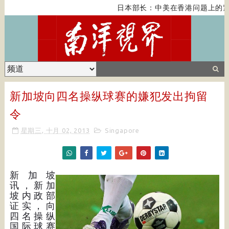
日本部长：中美在香港问题上的紧
新加坡向四名操纵球赛的嫌犯发出拘留
令
星期三, 十月 02, 2013
Singapore
新加坡
讯，新加
坡内政部
证实，向
四名操纵
国际球赛