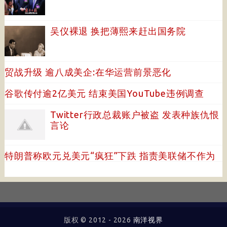
吴仪裸退 换把薄熙来赶出国务院
贸战升级 逾八成美企:在华运营前景恶化
谷歌传付逾2亿美元 结束美国YouTube违例调查
Twitter行政总裁账户被盗 发表种族仇恨
言论
特朗普称欧元兑美元“疯狂”下跌 指责美联储不作为
版权 © 2012 -
2026
南洋视界