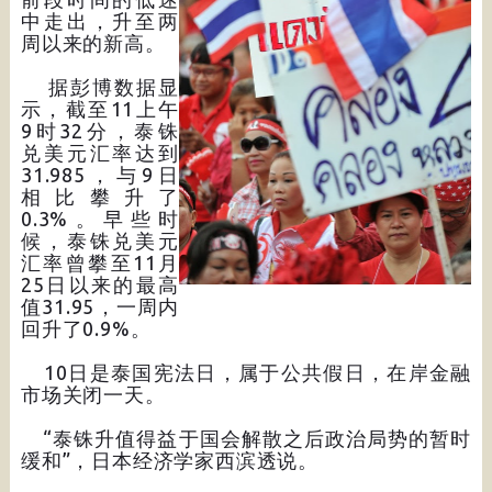
中走出，升至两
周以来的新高。
据彭博数据显
示，截至11上午
9时32分，泰铢
兑美元汇率达到
31.985，与9日
相比攀升了
0.3%。早些时
候，泰铢兑美元
汇率曾攀至11月
25日以来的最高
值31.95，一周内
回升了0.9%。
10日是泰国宪法日，属于公共假日，在岸金融
市场关闭一天。
“泰铢升值得益于国会解散之后政治局势的暂时
缓和”，日本经济学家西滨透说。