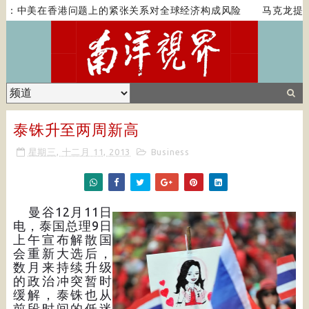
：中美在香港问题上的紧张关系对全球经济构成风险
马克龙提西
泰铢升至两周新高
星期三, 十二月 11, 2013
Business
曼谷12月11日
电，泰国总理9日
上午宣布解散国
会重新大选后，
数月来持续升级
的政治冲突暂时
缓解，泰铢也从
前段时间的低迷