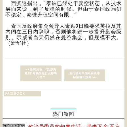
西滨透指出，“泰铢已经处于卖空状态，从技术
层面来说，到了反弹的时候。但由于泰国政局仍
不稳定，泰铢升值空间有限。”
泰国反政府集会领导人素贴9日晚要求英拉及其
内阁在三日内辞职，否则他将进一步提升集会级
别。示威者当天仍然在曼谷集会，但规模不大。
（新华社）
<< 新闻分析：“沃尔克
规则”对美国银行业影响
亚行调高中国今明两年
几何？
经济增长预期 >>
FACEBOOK
热门新闻
政治局委员的知青生活：带书下乡 不忘