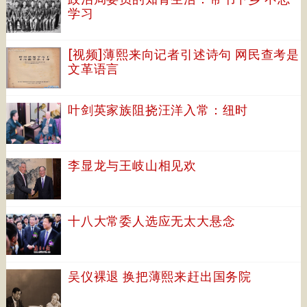
学习
[视频]薄熙来向记者引述诗句 网民查考是
文革语言
叶剑英家族阻挠汪洋入常：纽时
李显龙与王岐山相见欢
十八大常委人选应无太大悬念
吴仪裸退 换把薄熙来赶出国务院