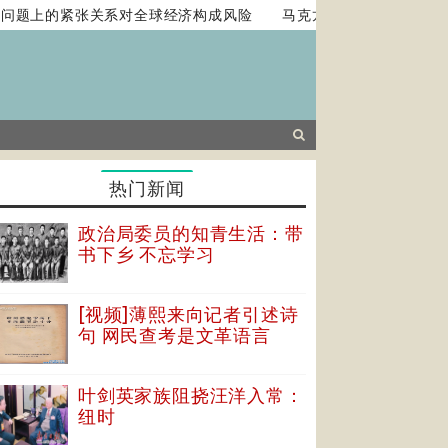
题上的紧张关系对全球经济构成风险
马克龙提西方霸权或终结 
热门新闻
政治局委员的知青生活：带
书下乡 不忘学习
[视频]薄熙来向记者引述诗
句 网民查考是文革语言
叶剑英家族阻挠汪洋入常：
纽时