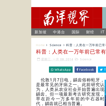
新加坡
中港台
国际
财经
IT
Home
Science
科普：人类在一万年前已常
科普：人类在一万年前已常
星期三, 一月 08, 2014
Science
WhatsApp
Facebook
T
伦敦1月7日电，龋齿俗称蛀牙，
是最常见的牙病之一。此前研究认
为，人类从农业社会开始普遍出现
龋齿。但一项最新考古研究发现，
早在距今一万多年前的中石器时
代，龋齿就已相当普遍。