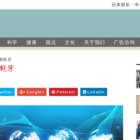
日本部长：中美
科学
健康
观点
文化
关于我们
广告洽询
有蛀牙
有蛀牙
witter
Google+
Pinterest
Linkedin