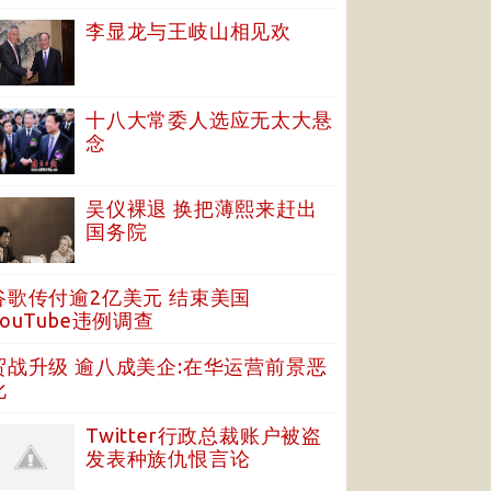
李显龙与王岐山相见欢
十八大常委人选应无太大悬
念
吴仪裸退 换把薄熙来赶出
国务院
谷歌传付逾2亿美元 结束美国
YouTube违例调查
贸战升级 逾八成美企:在华运营前景恶
化
Twitter行政总裁账户被盗
发表种族仇恨言论