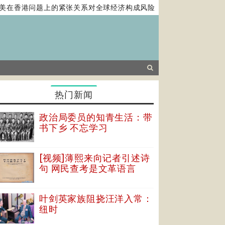
在香港问题上的紧张关系对全球经济构成风险
马克龙提西方霸权
热门新闻
政治局委员的知青生活：带
书下乡 不忘学习
[视频]薄熙来向记者引述诗
句 网民查考是文革语言
叶剑英家族阻挠汪洋入常：
纽时