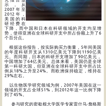
示，从
2007年至
2012年，
美国的科
研经费在
下降，而中国和日本在科研领域的开支均呈增
势，使得亚洲在全球科研开支中所占份额上升了6
个百分点。
根据这份报告，按实际购买力衡量，5年间美国
的年度科研开支从1310亿美元下降到1190亿美
元。而同期，日本的科研开支增加了90亿美元，
中国增加了64亿美元。总体来看，美国仍是全球
第一科研大国，但亚洲在全球科研开支中所占比
例从18%上升至24%。而欧洲保持稳定，维持在
29%左右。
以生物医学研究领域为例，2007年美国在这一
领域的开支占全球51%，到2012年这一比例下降
到了45%。
参与研究的密歇根大学医学专家雷什马·詹格斯