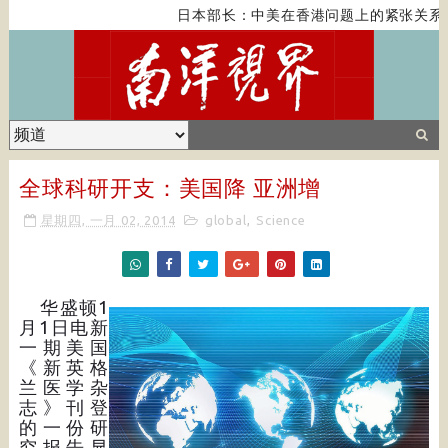
日本部长：中美在香港问题上的紧张关系对
全球科研开支：美国降 亚洲增
星期四, 一月 02, 2014
global
,
Science
华盛顿1
月1日电新
一期美国
《新英格
兰医学杂
志》刊登
的一份研
究报告显