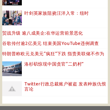
叶剑英家族阻挠汪洋入常：纽时
贸战升级 逾八成美企:在华运营前景恶化
谷歌传付逾2亿美元 结束美国YouTube违例调查
特朗普称欧元兑美元“疯狂”下跌 指责美联储不作为
洛杉矶惊现中国贪官“二奶村”
Twitter行政总裁账户被盗 发表种族仇恨
言论