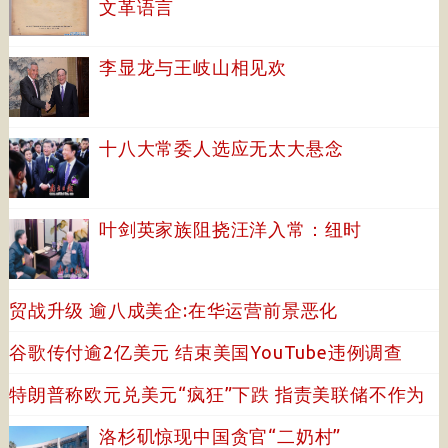
文革语言
李显龙与王岐山相见欢
十八大常委人选应无太大悬念
叶剑英家族阻挠汪洋入常：纽时
贸战升级 逾八成美企:在华运营前景恶化
谷歌传付逾2亿美元 结束美国YouTube违例调查
特朗普称欧元兑美元“疯狂”下跌 指责美联储不作为
洛杉矶惊现中国贪官“二奶村”