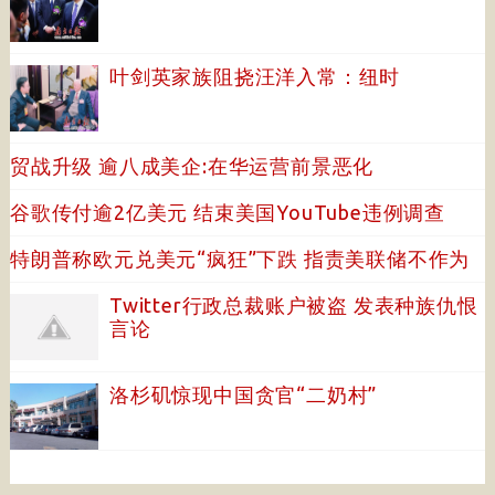
叶剑英家族阻挠汪洋入常：纽时
贸战升级 逾八成美企:在华运营前景恶化
谷歌传付逾2亿美元 结束美国YouTube违例调查
特朗普称欧元兑美元“疯狂”下跌 指责美联储不作为
Twitter行政总裁账户被盗 发表种族仇恨
言论
洛杉矶惊现中国贪官“二奶村”