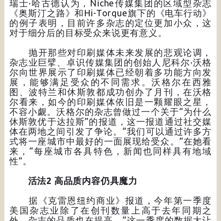
瑞士·哈古德认为，Niche传媒集团的区域型杂志
《奥斯汀之路》和Hi-Torque旗下的《电车行动》
的例子表明，目前许多杂志的定位更加小众，这
对于细分后的目标受众来说更有意义。
抛开那些对印刷媒体未来发展的悲观论调，
杂志业巨擘、卓识传媒集团的创始人尼科尔·沃格
尔向世界展示了印刷媒体已经朝着多功能方向发
展，能够满足受众的不同需求。沃格尔在西雅
图、波特兰和休斯敦都成功创办了月刊，在沃格
尔看来，如今的印刷媒体依旧是一颗耀眼之星，
不容小觑。沃格尔的杂志曾做过一个关于“为什么
休斯敦优于达拉斯”的报道，这一报道通过社交媒
体在两地之间引发了争论。“我们可以通过许多方
式将一座城市中最好的一面展现给受众。”在她看
来，“每座城市各具特色，新闻也同样具有地域
性”。
活法2 高品质内容仍具魔力
据《克雷恩纽约商业》报道，今年第一季度
美国杂志业除了在创刊数量上高于去年同期之
外，杂志的品质也在提高。“这一季度的数据太让