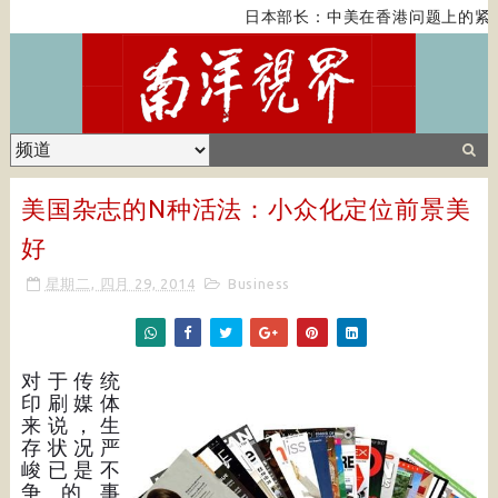
日本部长：中美在香港问题上的紧张
美国杂志的N种活法：小众化定位前景美
好
星期二, 四月 29, 2014
Business
对于传统
印刷媒体
来说，生
存状况严
峻已是不
争的事