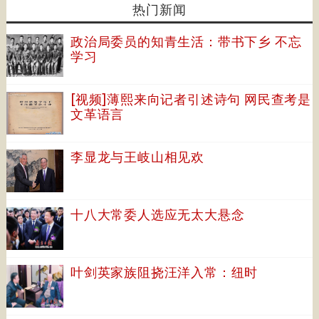
热门新闻
政治局委员的知青生活：带书下乡 不忘
学习
[视频]薄熙来向记者引述诗句 网民查考是
文革语言
李显龙与王岐山相见欢
十八大常委人选应无太大悬念
叶剑英家族阻挠汪洋入常：纽时