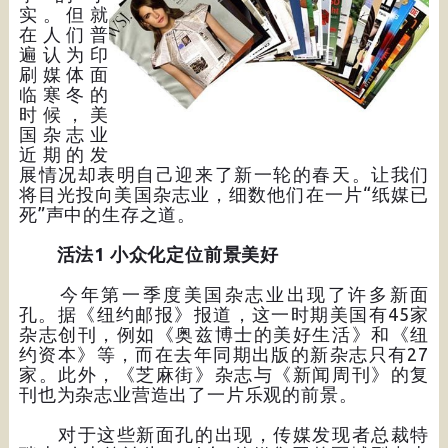
实。但就
在人们普
遍认为印
刷媒体面
临寒冬的
时候，美
国杂志业
近期的发
展情况却表明自己迎来了新一轮的春天。让我们
将目光投向美国杂志业，细数他们在一片“纸媒已
死”声中的生存之道。
活法1 小众化定位前景美好
今年第一季度美国杂志业出现了许多新面
孔。据《纽约邮报》报道，这一时期美国有45家
杂志创刊，例如《奥兹博士的美好生活》和《纽
约资本》等，而在去年同期出版的新杂志只有27
家。此外，《芝麻街》杂志与《新闻周刊》的复
刊也为杂志业营造出了一片乐观的前景。
对于这些新面孔的出现，传媒发现者总裁特