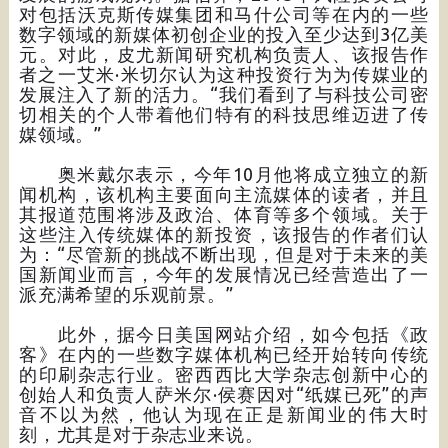
对包括沃克斯传媒集团和马什公司等在内的一些
数字领域的新媒体初创企业的投入至少达到3亿美
元。对此，皮尤新闻研究机构负责人、该报告作
者之一艾米·米切尔认为这种投资行为为传媒业的
发展注入了新的活力。“我们看到了与科技公司密
切相关的个人带着他们特有的科技思维迈进了传
媒领域。”
奥米戴尔表示，今年10月他将成立独立的新
闻机构，该机构主要面向主流媒体的读者，并且
其报道范围将涉及政治、体育等多个领域。关于
这些注入传统媒体的新投资，该报告的作者们认
为：“尽管新的挑战不断出现，但是对于未来的美
国新闻业而言，今年的发展情况已经营造出了一
派充满希望的乐观前景。”
此外，据今日美国网站介绍，如今包括《政
客》在内的一些数字媒体机构已经开始转向传统
的印刷杂志行业。密西西比大学杂志创新中心的
创始人和负责人萨米尔·侯赛因对“纸媒已死”的声
音不以为然，他认为现在正是新闻业的伟大时
刻，尤其是对于杂志业来说。