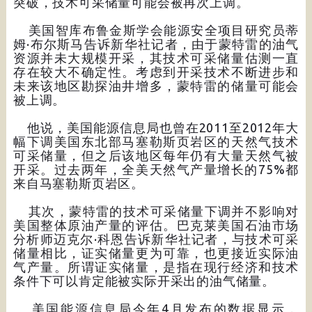
突破，技术可采储量可能会被再次上调。
美国智库布鲁金斯学会能源安全项目研究员蒂
姆·布尔斯马告诉新华社记者，由于蒙特雷的油气
资源并未大规模开采，其技术可采储量估测一直
存在较大不确定性。考虑到开采技术不断进步和
未来该地区勘探油井增多，蒙特雷的储量可能会
被上调。
他说，美国能源信息局也曾在2011至2012年大
幅下调美国东北部马塞勒斯页岩区的天然气技术
可采储量，但之后该地区每年仍有大量天然气被
开采。过去两年，全美天然气产量增长的75%都
来自马塞勒斯页岩区。
其次，蒙特雷的技术可采储量下调并不影响对
美国整体原油产量的评估。巴克莱美国石油市场
分析师迈克尔·科恩告诉新华社记者，与技术可采
储量相比，证实储量更为可靠，也更接近实际油
气产量。所谓证实储量，是指在现行经济和技术
条件下可以肯定能被实际开采出的油气储量。
美国能源信息局今年4月发布的数据显示，