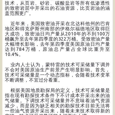
技术，从页岩、砂岩、碳酸盐岩等所有低渗透性
的致密岩层中开采出的石油资源，比页岩油的涵
盖范围更广。
近年来，美国致密油开采在北达科他州的巴肯
地区和得克萨斯州南部的伊格尔福德地区取得巨
大成功，致密油日均产量从2010年的不到100万
桶飙升至去年第四季度的322万桶。受致密油产量
大幅增长影响，去年第四季度美国原油日均产量
达到784万桶，原油总产量占全球比重升至
10.4%。
业内人士认为，蒙特雷的技术可采储量下调并
不会对美国原油生产前景产生明显影响。首先，
技术可采储量是一个动态指标，会随着技术变革
不断调整，不宜过分看重。
根据美国地质勘探局的定义，技术可采储量是
指在现有勘探技术条件下不计成本开采出来的油
气储量。下调技术可采储量并不意味着油气资源
减少，而是因为缺乏相关的勘探技术目前无法将
一些油气资源开采出来，随着未来技术取得新的