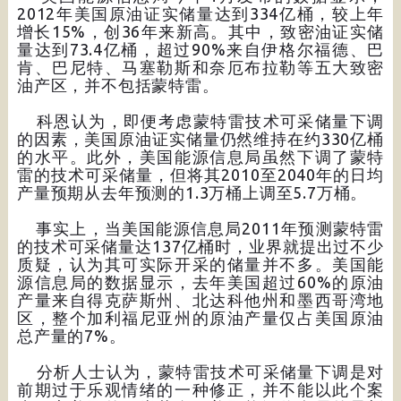
2012年美国原油证实储量达到334亿桶，较上年
增长15%，创36年来新高。其中，致密油证实储
量达到73.4亿桶，超过90%来自伊格尔福德、巴
肯、巴尼特、马塞勒斯和奈厄布拉勒等五大致密
油产区，并不包括蒙特雷。
科恩认为，即便考虑蒙特雷技术可采储量下调
的因素，美国原油证实储量仍然维持在约330亿桶
的水平。此外，美国能源信息局虽然下调了蒙特
雷的技术可采储量，但将其2010至2040年的日均
产量预期从去年预测的1.3万桶上调至5.7万桶。
事实上，当美国能源信息局2011年预测蒙特雷
的技术可采储量达137亿桶时，业界就提出过不少
质疑，认为其可实际开采的储量并不多。美国能
源信息局的数据显示，去年美国超过60%的原油
产量来自得克萨斯州、北达科他州和墨西哥湾地
区，整个加利福尼亚州的原油产量仅占美国原油
总产量的7%。
分析人士认为，蒙特雷技术可采储量下调是对
前期过于乐观情绪的一种修正，并不能以此个案