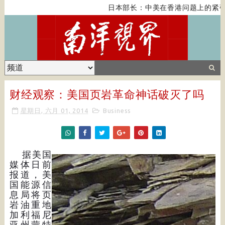
日本部长：中美在香港问题上的紧张关
财经观察：美国页岩革命神话破灭了吗
星期日, 六月 01, 2014
Business
据美国
媒体日前
报道，美
国能源信
息局将页
岩油重地
加利福尼
亚州蒙特