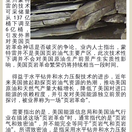
雷的技术
可采储量
从137亿
桶下调至
6亿桶，
引发外界
对美国页
岩革命神话是否破灭的争论。业内人士指出，蒙
特雷并不是美国页岩油气主要产区，此次技术性
下调并不会对美国原油生产前景产生实质性影
响，美国页岩革命繁荣仍将持续相当一段时间。
得益于水平钻井和水力压裂技术的进步，近年
来美国掀起勘探页岩油气资源的热潮，推动美国
原油和天然气产量大幅增长，降低了美国对进口
能源的依赖程度，并引发对美国能源独立前景的
探讨，被业界称为一场“页岩革命”。
需要指出的是，美国能源信息局和美国油气行
业在描述这场“页岩革命”时，通常指代的是“页岩
气和致密油”，并不能完全等同于“页岩气和页岩
油”。所谓致密油，是指采用水平钻井和水力压裂