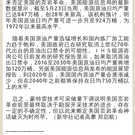
来否定美国的页岩革命。美国能源信息局的最新
数据显示，截至5月23日当周，美国原油日均产量
已达847万桶，创28年来新高。该机构预计，明
年美国原油日均产量可进一步升至924万桶，为
1972年以来最高水平。
随着美国原油产量迅猛增长和国内炼厂加工能
力趋于饱和，美国政府已在研究取消上世纪70年
代出台的原油出口禁令的可能性。ＩＨＳ能源咨
询公司日前发布的研究报告显示，如果取消原油
出口禁令，2016至2030年美国原油日均产量将增
加120万桶。另据美国能源信息局发布的能源展望
报告，到2020年后，美国国内原油产量会逐渐减
少，但在2040年之前都将保持在日均750万桶以
上的水平。
总之，蒙特雷技术可采储量下调说明美国页岩
革命前景最终取决于勘探开采技术的进步，存在
一定的不确定性，但以此来断定美国页岩革命神
话破灭为时尚早。（新华社记者高攀 郑启航）
_____________