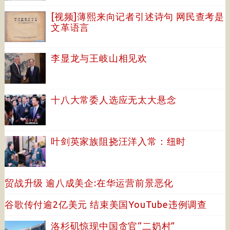
[视频]薄熙来向记者引述诗句 网民查考是
文革语言
李显龙与王岐山相见欢
十八大常委人选应无太大悬念
叶剑英家族阻挠汪洋入常：纽时
贸战升级 逾八成美企:在华运营前景恶化
谷歌传付逾2亿美元 结束美国YouTube违例调查
洛杉矶惊现中国贪官“二奶村”