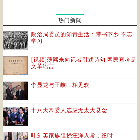
热门新闻
政治局委员的知青生活：带书下乡 不忘
学习
[视频]薄熙来向记者引述诗句 网民查考是
文革语言
李显龙与王岐山相见欢
十八大常委人选应无太大悬念
叶剑英家族阻挠汪洋入常：纽时