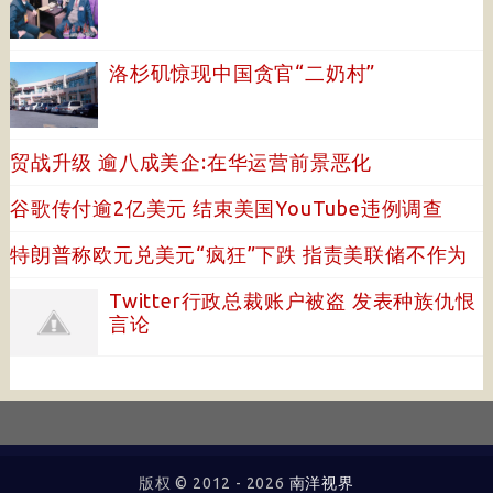
洛杉矶惊现中国贪官“二奶村”
贸战升级 逾八成美企:在华运营前景恶化
谷歌传付逾2亿美元 结束美国YouTube违例调查
特朗普称欧元兑美元“疯狂”下跌 指责美联储不作为
Twitter行政总裁账户被盗 发表种族仇恨
言论
版权 © 2012 -
2026
南洋视界