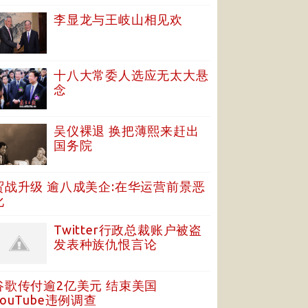
李显龙与王岐山相见欢
十八大常委人选应无太大悬
念
吴仪裸退 换把薄熙来赶出
国务院
贸战升级 逾八成美企:在华运营前景恶
化
Twitter行政总裁账户被盗
发表种族仇恨言论
谷歌传付逾2亿美元 结束美国
YouTube违例调查