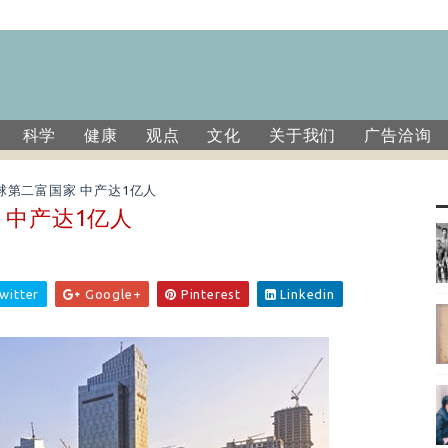
科学
健康
观点
文化
关于我们
广告洽询
球第二富国家 中产达1亿人
 中产达1亿人
witter
Google+
Pinterest
Linkedin