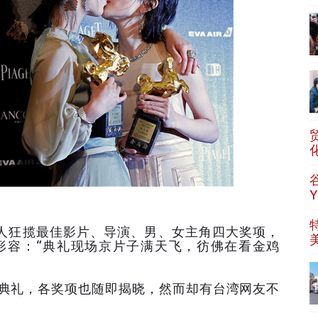
影人狂揽最佳影片、导演、男、女主角四大奖项，
形容：“典礼现场京片子满天飞，彷佛在看金鸡
颁奖典礼，各奖项也随即揭晓，然而却有台湾网友不