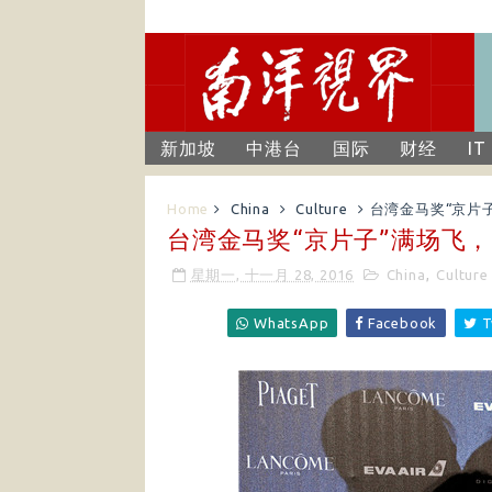
新加坡
中港台
国际
财经
IT
Home
China
Culture
台湾金马奖“京片
台湾金马奖“京片子”满场飞
星期一, 十一月 28, 2016
China
,
Culture
WhatsApp
Facebook
T