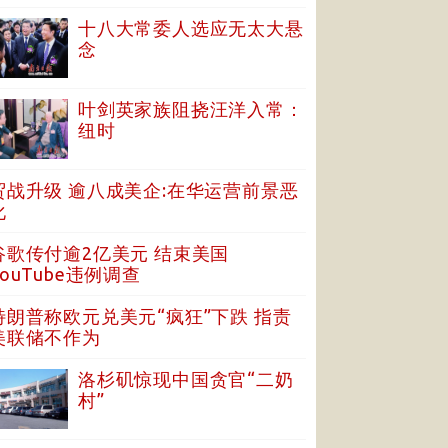
十八大常委人选应无太大悬
念
叶剑英家族阻挠汪洋入常：
纽时
贸战升级 逾八成美企:在华运营前景恶
化
谷歌传付逾2亿美元 结束美国
YouTube违例调查
特朗普称欧元兑美元“疯狂”下跌 指责
美联储不作为
洛杉矶惊现中国贪官“二奶
村”