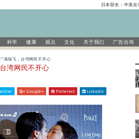
日本部长：中美在香港
科学
健康
观点
文化
关于我们
广告洽询
子”满场飞，台湾网民不开心
，台湾网民不开心
witter
Google+
Pinterest
Linkedin