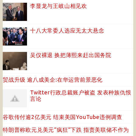
李显龙与王岐山相见欢
十八大常委人选应无太大悬念
吴仪裸退 换把薄熙来赶出国务院
贸战升级 逾八成美企:在华运营前景恶化
Twitter行政总裁账户被盗 发表种族仇恨
言论
谷歌传付逾2亿美元 结束美国YouTube违例调查
特朗普称欧元兑美元“疯狂”下跌 指责美联储不作为