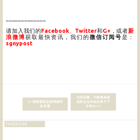
_____________
请加入我们的
Facebook
、
Twitter
和
G+
，或者
新
浪微博
获取最快资讯，我们的
微信订阅号
是：
sgnypost
关系回暖，中新最高级
<< 特朗普或加剧网络军
别双边合作会议将于下
备竞赛
月举办 >>
FACEBOOK