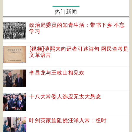
热门新闻
政治局委员的知青生活：带书下乡 不忘
学习
[视频]薄熙来向记者引述诗句 网民查考是
文革语言
李显龙与王岐山相见欢
十八大常委人选应无太大悬念
叶剑英家族阻挠汪洋入常：纽时