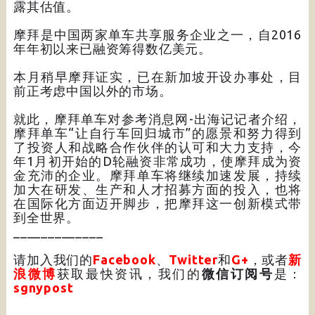
露其估值。
摩拜是中国两家单车共享服务企业之一，自2016
年年初以来已融资筹得数亿美元。
本月稍早摩拜证实，已在新加坡开设办事处，目
前正考虑中国以外的市场。
就此，摩拜单车对参考消息网-出海记记者介绍，
摩拜单车“让自行车回归城市”的愿景和努力得到
了投资人和战略合作伙伴的认可和大力支持，今
年1月初开始的D轮融资非常成功，使摩拜成为资
金充沛的企业。摩拜单车将继续加速发展，持续
加大在研发、生产和人才招募方面的投入，也将
在国际化方面迈开脚步，把摩拜这一创新模式带
到全世界。
_____________
请加入我们的
Facebook
、
Twitter
和
G+
，或者
新
浪微博
获取最快资讯，我们的
微信订阅号
是：
sgnypost