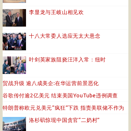
李显龙与王岐山相见欢
十八大常委人选应无太大悬念
叶剑英家族阻挠汪洋入常：纽时
贸战升级 逾八成美企:在华运营前景恶化
谷歌传付逾2亿美元 结束美国YouTube违例调查
特朗普称欧元兑美元“疯狂”下跌 指责美联储不作为
洛杉矶惊现中国贪官“二奶村”