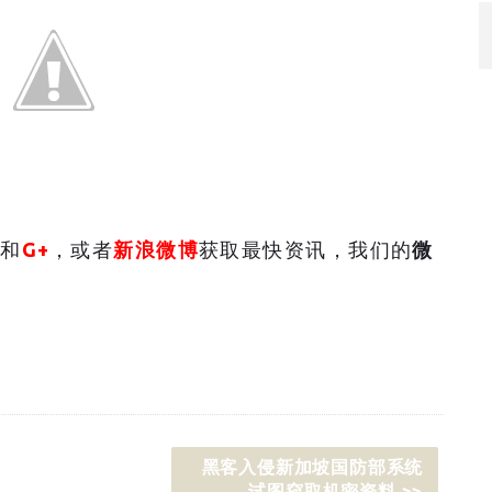
和
G+
，或者
新浪微博
获取最快资讯，我们的
微
黑客入侵新加坡国防部系统
试图窃取机密资料 >>