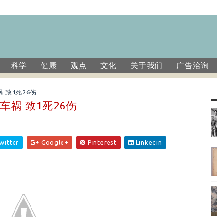
科学
健康
观点
文化
关于我们
广告洽询
 致1死26伤
祸 致1死26伤
witter
Google+
Pinterest
Linkedin