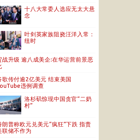
十八大常委人选应无太大悬
念
叶剑英家族阻挠汪洋入常：
纽时
贸战升级 逾八成美企:在华运营前景恶
化
谷歌传付逾2亿美元 结束美国
YouTube违例调查
洛杉矶惊现中国贪官“二奶
村”
特朗普称欧元兑美元“疯狂”下跌 指责
美联储不作为