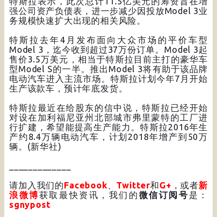
特斯拉表示，此次总计11.5亿美元的筹资旨在增
强公司资产负债表，进一步减少因投放Model 3业
务规模快速扩大出现的相关风险。
特斯拉去年4月发布面向大众市场的平价车型
Model 3，迄今收到超过37万份订单。Model 3起
售价3.5万美元，相当于特斯拉目前主打的豪华车
型Model S的一半。推出Model 3将有助于该品牌
电动汽车进入主流市场。特斯拉计划今年7月开始
生产该款车，预计年底发货。
特斯拉最近在给股东的信中说，特斯拉已经开始
对设在加利福尼亚州北部城市弗里蒙特的工厂进
行扩建，希望能提高生产能力。特斯拉2016年生
产约8.4万辆电动汽车，计划2018年增产到50万
辆。(新华社)
_____________
请加入我们的
Facebook
、
Twitter
和
G+
，或者
新
浪微博
获取最快资讯，我们的
微信订阅号
是：
sgnypost