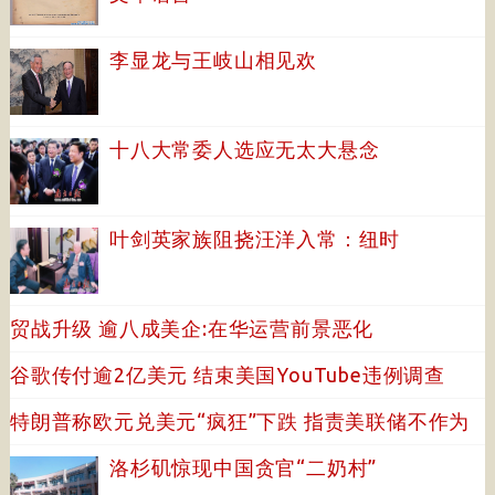
李显龙与王岐山相见欢
十八大常委人选应无太大悬念
叶剑英家族阻挠汪洋入常：纽时
贸战升级 逾八成美企:在华运营前景恶化
谷歌传付逾2亿美元 结束美国YouTube违例调查
特朗普称欧元兑美元“疯狂”下跌 指责美联储不作为
洛杉矶惊现中国贪官“二奶村”