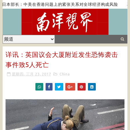
部长：中美在香港问题上的紧张关系对全球经济构成风险
马克龙
详讯：英国议会大厦附近发生恐怖袭击
事件致5人死亡
星期四, 三月 23, 2017
China