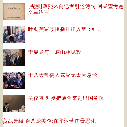
[视频]薄熙来向记者引述诗句 网民查考是
文革语言
叶剑英家族阻挠汪洋入常：纽时
李显龙与王岐山相见欢
十八大常委人选应无太大悬念
吴仪裸退 换把薄熙来赶出国务院
贸战升级 逾八成美企:在华运营前景恶化