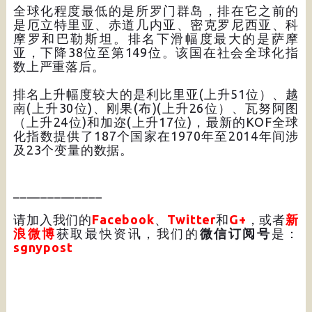
全球化程度最低的是所罗门群岛，排在它之前的
是厄立特里亚、赤道几内亚、密克罗尼西亚、科
摩罗和巴勒斯坦。排名下滑幅度最大的是萨摩
亚，下降38位至第149位。该国在社会全球化指
数上严重落后。
排名上升幅度较大的是利比里亚(上升51位）、越
南(上升30位)、刚果(布)(上升26位）、瓦努阿图
（上升24位)和加迩(上升17位)，最新的KOF全球
化指数提供了187个国家在1970年至2014年间涉
及23个变量的数据。
_____________
请加入我们的
Facebook
、
Twitter
和
G+
，或者
新
浪微博
获取最快资讯，我们的
微信订阅号
是：
sgnypost