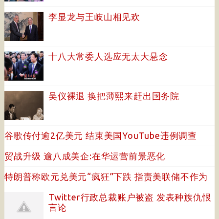
李显龙与王岐山相见欢
十八大常委人选应无太大悬念
吴仪裸退 换把薄熙来赶出国务院
谷歌传付逾2亿美元 结束美国YouTube违例调查
贸战升级 逾八成美企:在华运营前景恶化
特朗普称欧元兑美元“疯狂”下跌 指责美联储不作为
Twitter行政总裁账户被盗 发表种族仇恨
言论