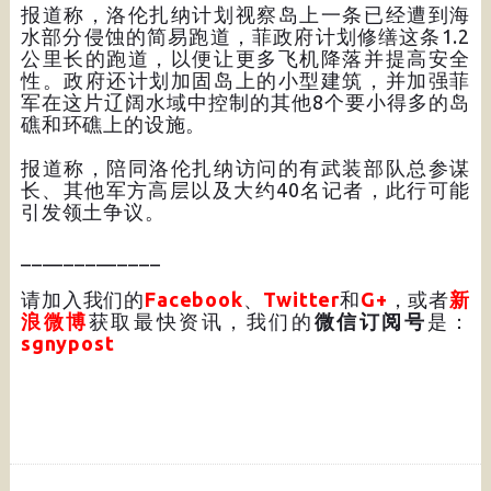
报道称，洛伦扎纳计划视察岛上一条已经遭到海
水部分侵蚀的简易跑道，菲政府计划修缮这条1.2
公里长的跑道，以便让更多飞机降落并提高安全
性。政府还计划加固岛上的小型建筑，并加强菲
军在这片辽阔水域中控制的其他8个要小得多的岛
礁和环礁上的设施。
报道称，陪同洛伦扎纳访问的有武装部队总参谋
长、其他军方高层以及大约40名记者，此行可能
引发领土争议。
_____________
请加入我们的
Facebook
、
Twitter
和
G+
，或者
新
浪微博
获取最快资讯，我们的
微信订阅号
是：
sgnypost