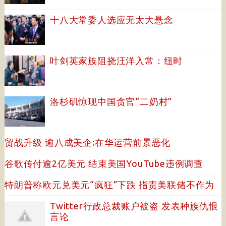
十八大常委人选应无太大悬念
叶剑英家族阻挠汪洋入常：纽时
洛杉矶惊现中国贪官“二奶村”
贸战升级 逾八成美企:在华运营前景恶化
谷歌传付逾2亿美元 结束美国YouTube违例调查
特朗普称欧元兑美元“疯狂”下跌 指责美联储不作为
Twitter行政总裁账户被盗 发表种族仇恨
言论