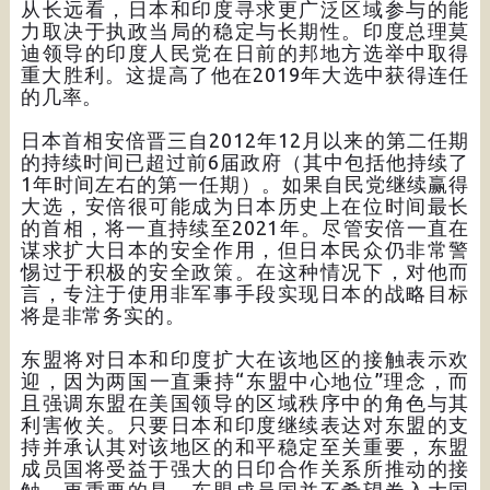
从长远看，日本和印度寻求更广泛区域参与的能
力取决于执政当局的稳定与长期性。印度总理莫
迪领导的印度人民党在日前的邦地方选举中取得
重大胜利。这提高了他在2019年大选中获得连任
的几率。
日本首相安倍晋三自2012年12月以来的第二任期
的持续时间已超过前6届政府（其中包括他持续了
1年时间左右的第一任期）。如果自民党继续赢得
大选，安倍很可能成为日本历史上在位时间最长
的首相，将一直持续至2021年。尽管安倍一直在
谋求扩大日本的安全作用，但日本民众仍非常警
惕过于积极的安全政策。在这种情况下，对他而
言，专注于使用非军事手段实现日本的战略目标
将是非常务实的。
东盟将对日本和印度扩大在该地区的接触表示欢
迎，因为两国一直秉持“东盟中心地位”理念，而
且强调东盟在美国领导的区域秩序中的角色与其
利害攸关。只要日本和印度继续表达对东盟的支
持并承认其对该地区的和平稳定至关重要，东盟
成员国将受益于强大的日印合作关系所推动的接