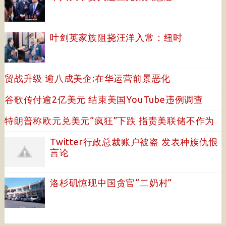
叶剑英家族阻挠汪洋入常：纽时
贸战升级 逾八成美企:在华运营前景恶化
谷歌传付逾2亿美元 结束美国YouTube违例调查
特朗普称欧元兑美元“疯狂”下跌 指责美联储不作为
Twitter行政总裁账户被盗 发表种族仇恨
言论
洛杉矶惊现中国贪官“二奶村”