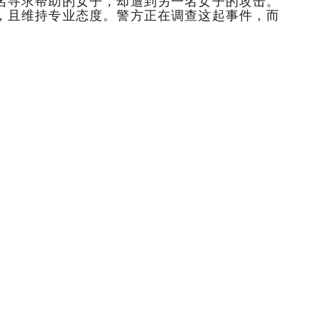
名寻求帮助的女子，却遭到另一名女子的攻击。
，且维持专业态度。警方正在调查这起事件，而