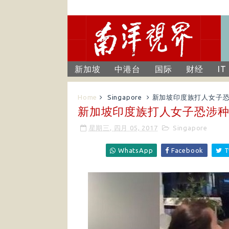
新加坡
中港台
国际
财经
IT
Home
Singapore
新加坡印度族打人女子恐
新加坡印度族打人女子恐涉种族
星期三, 四月 05, 2017
Singapore
WhatsApp
Facebook
T