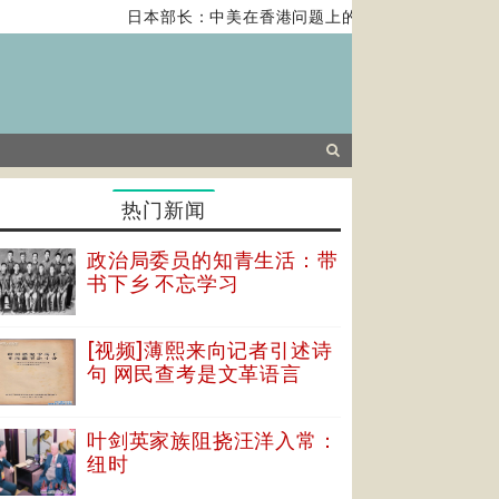
日本部长：中美在香港问题上的紧张关系对全球经济构
热门新闻
政治局委员的知青生活：带
书下乡 不忘学习
[视频]薄熙来向记者引述诗
句 网民查考是文革语言
叶剑英家族阻挠汪洋入常：
纽时