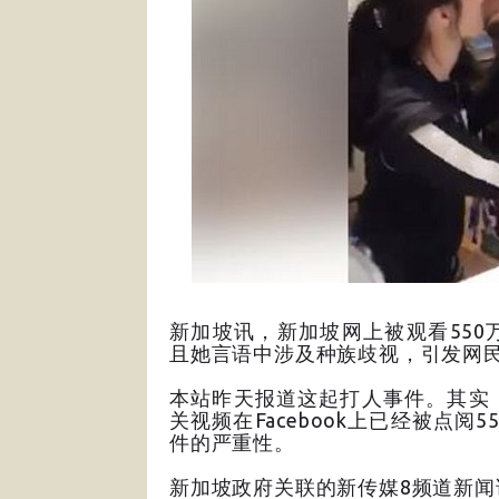
新加坡讯，新加坡网上被观看55
且她言语中涉及种族歧视，引发网
本站昨天报道这起打人事件。其实
关视频在Facebook上已经被点
件的严重性。
新加坡政府关联的新传媒8频道新闻