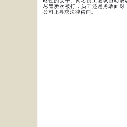
略性的女子。两名员工尝试协助该
尽管屡次被打，员工还是勇敢面对
公司正寻求法律咨询。