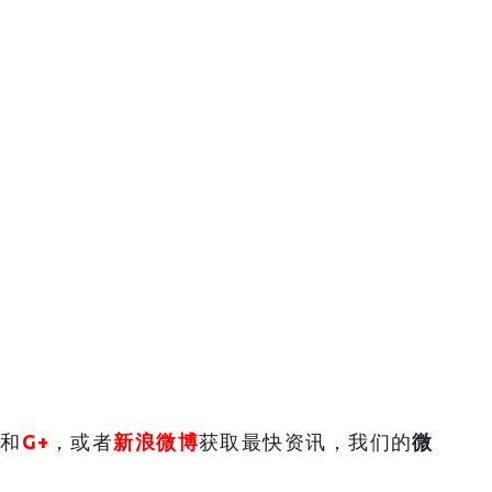
和
G+
，或者
新浪微博
获取最快资讯，我们的
微