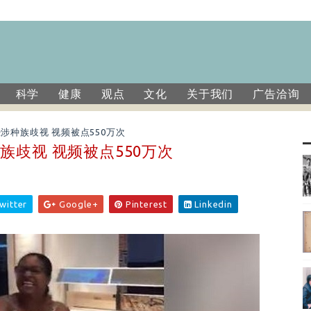
科学
健康
观点
文化
关于我们
广告洽询
涉种族歧视 视频被点550万次
歧视 视频被点550万次
witter
Google+
Pinterest
Linkedin