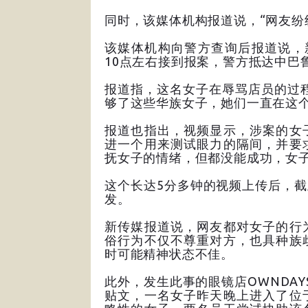
同时，该媒体机构报道说，“网友纷
该媒体机构向警方查询后报道说，
10点左右接到报案，警方抵达中巴
报道指，这名女子在辱骂店员的过程
够了这些华族女子，她们一直在这个
报道也指出，视频显示，涉案的女
进一个用来测试眼力的隔间，并要
抚女子的情绪，但都没能成功，女
这个长达5分多钟的视频上传后，截
发。
新传媒报道说，网友都对女子的行
俗行为不仅不尊重对方，也具种族
时可能精神状态不佳。
此外，发生此事的眼镜店OWNDAYS
贴文，一名女子昨天晚上进入了位