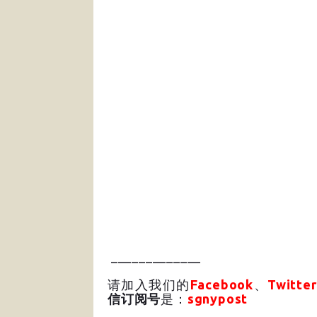
_____________
请加入我们的
Facebook
、
Twitter
信订阅号
是：
sgnypost