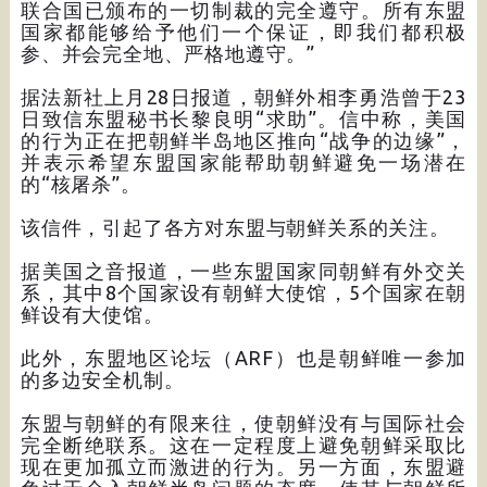
联合国已颁布的一切制裁的完全遵守。所有东盟
国家都能够给予他们一个保证，即我们都积极
参、并会完全地、严格地遵守。”
据法新社上月28日报道，朝鲜外相李勇浩曾于23
日致信东盟秘书长黎良明“求助”。信中称，美国
的行为正在把朝鲜半岛地区推向“战争的边缘”，
并表示希望东盟国家能帮助朝鲜避免一场潜在
的“核屠杀”。
该信件，引起了各方对东盟与朝鲜关系的关注。
据美国之音报道，一些东盟国家同朝鲜有外交关
系，其中8个国家设有朝鲜大使馆，5个国家在朝
鲜设有大使馆。
此外，东盟地区论坛（ARF）也是朝鲜唯一参加
的多边安全机制。
东盟与朝鲜的有限来往，使朝鲜没有与国际社会
完全断绝联系。这在一定程度上避免朝鲜采取比
现在更加孤立而激进的行为。另一方面，东盟避