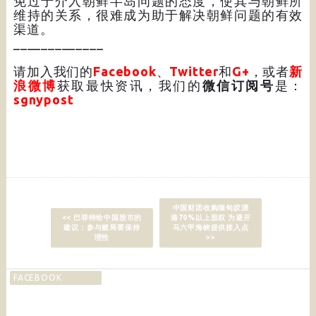
免过于介入朝鲜半岛问题的态度，使其与朝鲜所
维持的关系，很难成为助于解决朝鲜问题的有效
渠道。
_____________
请加入我们的
Facebook
、
Twitter
和
G+
，或者
新
浪微博
获取最快资讯，我们的
微信订阅号
是：
sgnypost
中国财团收购缅甸皎漂
<< 巴菲特给中国股市的
港70%以上股权 为避开
建议：参与赌局要保持
马六甲海峡提供接入点
理性
>>
FACEBOOK