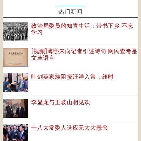
热门新闻
政治局委员的知青生活：带书下乡 不忘
学习
[视频]薄熙来向记者引述诗句 网民查考是
文革语言
叶剑英家族阻挠汪洋入常：纽时
李显龙与王岐山相见欢
十八大常委人选应无太大悬念