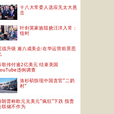
十八大常委人选应无太大悬
念
叶剑英家族阻挠汪洋入常：
纽时
贸战升级 逾八成美企:在华运营前景恶
化
谷歌传付逾2亿美元 结束美国
YouTube违例调查
洛杉矶惊现中国贪官“二奶
村”
特朗普称欧元兑美元“疯狂”下跌 指责
美联储不作为