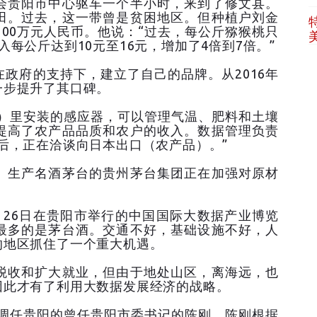
会贵阳市中心驱车一个半小时，来到了修文县。
田。过去，这一带曾是贫困地区。但种植户刘金
100万元人民币。他说：“过去，每公斤猕猴桃只
每公斤达到10元至16元，增加了4倍到7倍。”
政府的支持下，建立了自己的品牌。从2016年
一步提升了其口碑。
顷）里安装的感应器，可以管理气温、肥料和土壤
提高了农产品品质和农户的收入。数据管理负责
后，正在洽谈向日本出口（农产品）。”
。生产名酒茅台的贵州茅台集团正在加强对原材
。
月26日在贵阳市举行的中国国际大数据产业博览
最多的是茅台酒。交通不好，基础设施不好，人
的地区抓住了一个重大机遇。
税收和扩大就业，但由于地处山区，离海远，也
因此才有了利用大数据发展经济的战略。
京调任贵阳的曾任贵阳市委书记的陈刚。陈刚根据