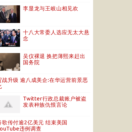
李显龙与王岐山相见欢
十八大常委人选应无太大悬
念
吴仪裸退 换把薄熙来赶出
国务院
贸战升级 逾八成美企:在华运营前景恶
化
Twitter行政总裁账户被盗
发表种族仇恨言论
谷歌传付逾2亿美元 结束美国
YouTube违例调查