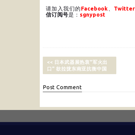
请加入我们的
Facebook
、
Twitter
信订阅号
是：
sgnypost
<< 日本武器展热衷"军火出
口" 欲拉拢东南亚抗衡中国
Post
Comment