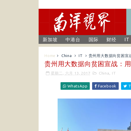
新加坡
中港台
国际
财经
IT
Home
China
IT
贵州用大数据向贫困宣
贵州用大数据向贫困宣战：
星期二, 六月 13, 2017
China
,
IT
WhatsApp
Facebook
T