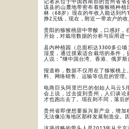
记者从位于中国西南部的贵州省省
该县的山麓地带密布着猕猴桃种植
林（68岁）现在的年收入能达到约
挣2元钱，现在，附近一带农户的收入
贵阳的猕猴桃甜中带酸，口感好，在
开始，对栽培数据的分析与应用进
县内种植园（总面积达3300多公
湿度，通过摸索适合栽培的条件，
人说：“继中国台湾、香港、俄罗斯
报道称，数据不仅用在了猕猴桃上
料、网络销售、运输等信息的管理
电商巨头阿里巴巴的创始人马云5
会上说，过去提到贵州，人们谈论
才也跑出去了。现在则不同，落后
贵州省即便想要振兴新产业，增加
无法像沿海地区那样发展制造业。
这项战略的带头人是2013年从北