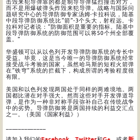
击毁来犯导弹靠的都是制导导弹猛烈撞击对方，
而不是用爆破弹头炸毁来犯导弹。战略与国际问
题研究中心的导弹防御专家汤姆·卡拉科说，陆基
中段导弹防御系统比“箭”-3个头大，射程远。卡
拉科对记者说：“防御面积是重要的指标。陆基中
段导弹防御系统的防御范围可以将50个州全部覆
盖。”
华盛顿可以从以色列开发导弹防御系统的专长中
受益。毕竟，这是当今唯一的导弹防御系统经常
接受战斗考验的国家，虽然哈马斯的短程火箭弹
在“铁穹”系统的拦截下，构成所谓的考验程度很
有限。
美国和以色列发现两国处于同样的两难境地。两
国都比潜在对手强大。然而这些对手开发弹道导
弹，是作为一种非对称手段弥补自己在传统战争
中的劣势。导弹防御将是两国持续的利益交汇点
之一。（美国《国家利益》）
_____________
请加入我们的
Facebook
、
Twitter
和
G+
，或者
新