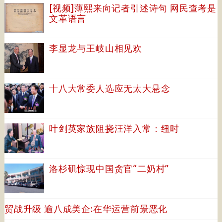
[视频]薄熙来向记者引述诗句 网民查考是
文革语言
李显龙与王岐山相见欢
十八大常委人选应无太大悬念
叶剑英家族阻挠汪洋入常：纽时
洛杉矶惊现中国贪官“二奶村”
贸战升级 逾八成美企:在华运营前景恶化