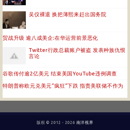
吴仪裸退 换把薄熙来赶出国务院
贸战升级 逾八成美企:在华运营前景恶化
Twitter行政总裁账户被盗 发表种族仇恨
言论
谷歌传付逾2亿美元 结束美国YouTube违例调查
特朗普称欧元兑美元“疯狂”下跌 指责美联储不作为
版权 © 2012 -
2026
南洋视界