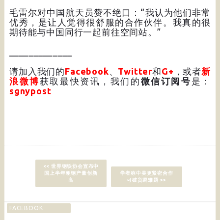
毛雷尔对中国航天员赞不绝口：“我认为他们非常
优秀，是让人觉得很舒服的合作伙伴。我真的很
期待能与中国同行一起前往空间站。”
_____________
请加入我们的
Facebook
、
Twitter
和
G+
，或者
新
浪微博
获取最快资讯，我们的
微信订阅号
是：
sgnypost
<< 世界钢铁协会宣布中
国上半年粗钢产量创新
学者称中美更紧密合作
高
可破贸易难题 >>
FACEBOOK