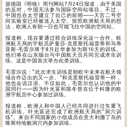
据德国《明镜》周刊网站7月24日报道，由于美国
的反对，中国无法参与国际空间站项目。不过，
中国也在太空建立了自己的前哨——天宫二号空
间实验室已经被送入太空。按照欧洲航天局的想
法，欧洲人有朝一日也可能飞往中国的空间站。
报道称，现在要通过联合训练深化这一合作。欧
洲航天局的宇航员萨曼莎·克里斯托福雷蒂和马蒂
亚斯·毛雷尔将于8月赴华参加为期10天的训练。
他们将在山东烟台与中国航天员共同完成求生训
练。这是中国首次举办此类训练。
毛雷尔说：“此次求生训练是朝欧中未来在航天领
域合作迈出的又一步。”和克里斯托福雷蒂一样，
他也会说汉语。不仅如此，毛雷尔也认识他的中
国同行——因为叶光富和陈冬曾在位于科隆的欧
洲宇航员中心参加过训练。
报道称，欧洲人和中国人已经共同进行过失重飞
机训练。叶光富还完成了欧洲航天局的“洞穴训
练”。来自不同国家的小组成员在意大利撒丁岛的
喀斯特地貌洞穴内参加训练。