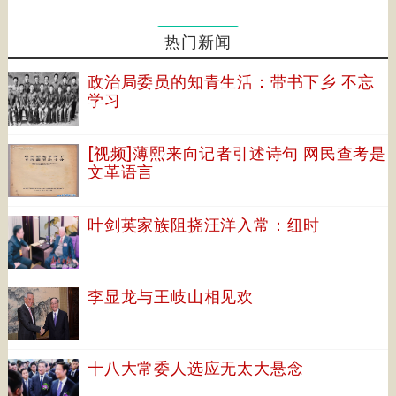
热门新闻
政治局委员的知青生活：带书下乡 不忘
学习
[视频]薄熙来向记者引述诗句 网民查考是
文革语言
叶剑英家族阻挠汪洋入常：纽时
李显龙与王岐山相见欢
十八大常委人选应无太大悬念