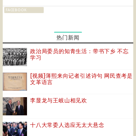
FACEBOOK
热门新闻
政治局委员的知青生活：带书下乡 不忘
学习
[视频]薄熙来向记者引述诗句 网民查考是
文革语言
李显龙与王岐山相见欢
十八大常委人选应无太大悬念