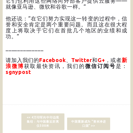
它们也利用这些网络向外部客户提供云服务——
就像亚马逊、微软和谷歌一样。”
他还说：“在它们努力实现这一转变的过程中，信
誉和安全肯定是两个重要问题。而且这在很大程
度上将取决于它们在首批几个地区的业绩和成
功。”
_____________
请加入我们的
Facebook
、
Twitter
和
G+
，或者
新
浪微博
获取最快资讯，我们的
微信订阅号
是：
sgnypost
<< 4万印军向中印边境
集结：与中国最近距离
中国重新成为 “资本净进
仅500米
口国” >>