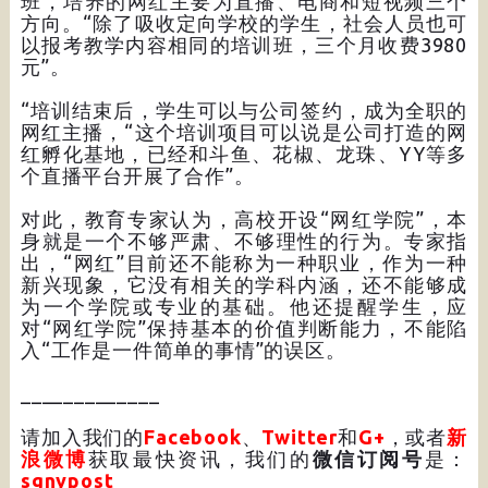
班，培养的网红主要为直播、电商和短视频三个
方向。“除了吸收定向学校的学生，社会人员也可
以报考教学内容相同的培训班，三个月收费3980
元”。
“培训结束后，学生可以与公司签约，成为全职的
网红主播，“这个培训项目可以说是公司打造的网
红孵化基地，已经和斗鱼、花椒、龙珠、YY等多
个直播平台开展了合作”。
对此，教育专家认为，高校开设“网红学院”，本
身就是一个不够严肃、不够理性的行为。专家指
出，“网红”目前还不能称为一种职业，作为一种
新兴现象，它没有相关的学科内涵，还不能够成
为一个学院或专业的基础。他还提醒学生，应
对“网红学院”保持基本的价值判断能力，不能陷
入“工作是一件简单的事情”的误区。
_____________
请加入我们的
Facebook
、
Twitter
和
G+
，或者
新
浪微博
获取最快资讯，我们的
微信订阅号
是：
sgnypost