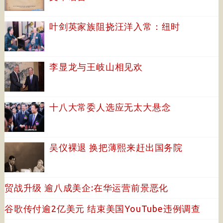
叶剑英家族阻挠汪洋入常：纽时
李显龙与王岐山相见欢
十八大常委人选应无太大悬念
吴仪裸退 换把薄熙来赶出国务院
贸战升级 逾八成美企:在华运营前景恶化
谷歌传付逾2亿美元 结束美国YouTube违例调查