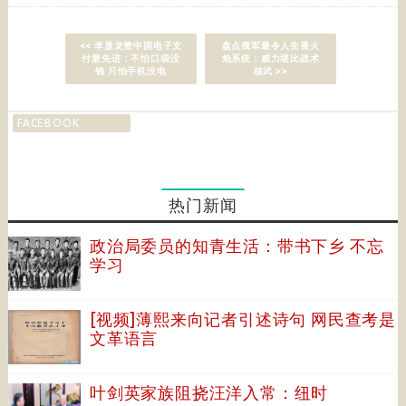
<< 李显龙赞中国电子支
盘点俄军最令人生畏火
付最先进：不怕口袋没
炮系统：威力堪比战术
钱 只怕手机没电
核武 >>
FACEBOOK
热门新闻
政治局委员的知青生活：带书下乡 不忘
学习
[视频]薄熙来向记者引述诗句 网民查考是
文革语言
叶剑英家族阻挠汪洋入常：纽时