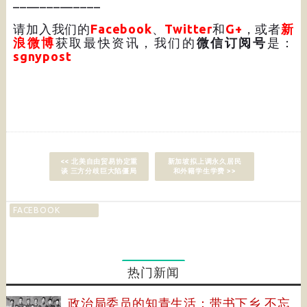
_____________
请加入我们的
Facebook
、
Twitter
和
G+
，或者
新
浪微博
获取最快资讯，我们的
微信订阅号
是：
sgnypost
<< 北美自由贸易协定重
新加坡拟上调永久居民
谈 三方分歧巨大陷僵局
和外籍学生学费 >>
FACEBOOK
热门新闻
政治局委员的知青生活：带书下乡 不忘