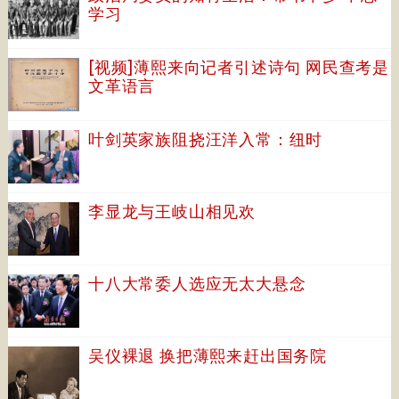
学习
[视频]薄熙来向记者引述诗句 网民查考是
文革语言
叶剑英家族阻挠汪洋入常：纽时
李显龙与王岐山相见欢
十八大常委人选应无太大悬念
吴仪裸退 换把薄熙来赶出国务院